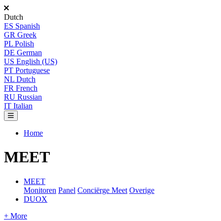
Dutch
ES
Spanish
GR
Greek
PL
Polish
DE
German
US
English (US)
PT
Portuguese
NL
Dutch
FR
French
RU
Russian
IT
Italian
Home
MEET
MEET
Monitoren
Panel
Conciërge Meet
Overige
DUOX
+ More