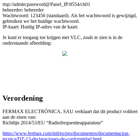
rtsp
:
/
/
admin
:
password
@
Panel_IP
:
8554
/
ch01
beheerder
:
beheerder
Wachtwoord
:
123456
(
standaard
)
.
Als
het
wachtwoord
is
gewijzigd
,
gebruiken
we
het
huidige
wachtwoord
.
IP
-
kaart
:
Huidig
IP
-
adres
van
de
kaart
.
Je
kunt
er
toegang
toe
krijgen
met
VLC
,
zoals
te
zien
is
in
de
onderstaande
afbeelding
:
Verordening
FERMAX
ELECTR
Ó
NICA
,
SAU
verklaart
dat
dit
product
voldoet
aan
de
eisen
van
:
Richtlijn
2014
/
53
/
EU
“
Radiofrequentieapparatuur
”
https
:
/
/
www
.
fermax
.
com
/
intl
/
es
/
pro
/
documentos
/
documentacion
-
tecnica
/
DT
-
13
-
declaraciones
-
de
-
conformidad
.
html