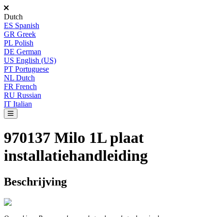
Dutch
ES
Spanish
GR
Greek
PL
Polish
DE
German
US
English (US)
PT
Portuguese
NL
Dutch
FR
French
RU
Russian
IT
Italian
970137 Milo 1L plaat
installatiehandleiding
Beschrijving