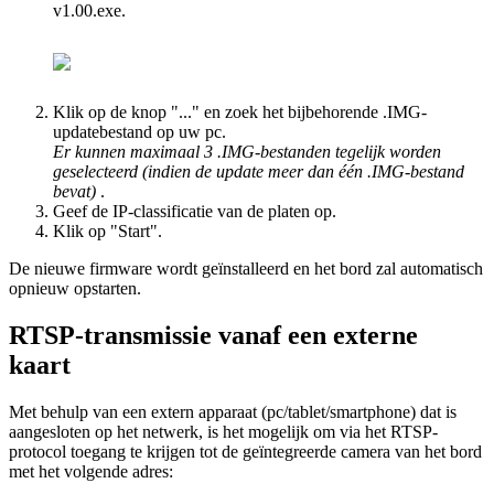
v1
.
00
.
exe
.
Klik
op
de
knop
"
.
.
.
"
en
zoek
het
bijbehorende
.
IMG
-
updatebestand
op
uw
pc
.
Er
kunnen
maximaal
3
.
IMG
-
bestanden
tegelijk
worden
geselecteerd
(
indien
de
update
meer
dan
é
é
n
.
IMG
-
bestand
bevat
)
.
Geef
de
IP
-
classificatie
van
de
platen
op
.
Klik
op
"
Start
"
.
De
nieuwe
firmware
wordt
ge
ï
nstalleerd
en
het
bord
zal
automatisch
opnieuw
opstarten
.
RTSP
-
transmissie
vanaf
een
externe
kaart
Met
behulp
van
een
extern
apparaat
(
pc
/
tablet
/
smartphone
)
dat
is
aangesloten
op
het
netwerk
,
is
het
mogelijk
om
via
het
RTSP
-
protocol
toegang
te
krijgen
tot
de
ge
ï
ntegreerde
camera
van
het
bord
met
het
volgende
adres
: