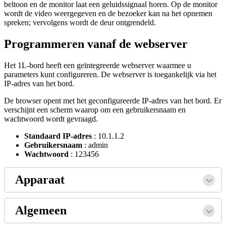
beltoon
en
de
monitor
laat
een
geluidssignaal
horen
.
Op
de
monitor
wordt
de
video
weergegeven
en
de
bezoeker
kan
na
het
opnemen
spreken
;
vervolgens
wordt
de
deur
ontgrendeld
.
Programmeren
vanaf
de
webserver
Het
1L
-
bord
heeft
een
ge
ï
ntegreerde
webserver
waarmee
u
parameters
kunt
configureren
.
De
webserver
is
toegankelijk
via
het
IP
-
adres
van
het
bord
.
De
browser
opent
met
het
geconfigureerde
IP
-
adres
van
het
bord
.
Er
verschijnt
een
scherm
waarop
om
een
gebruikersnaam
en
wachtwoord
wordt
gevraagd
.
Standaard
IP
-
adres
:
10
.
1
.
1
.
2
Gebruikersnaam
:
admin
Wachtwoord
:
123456
Apparaat
Algemeen