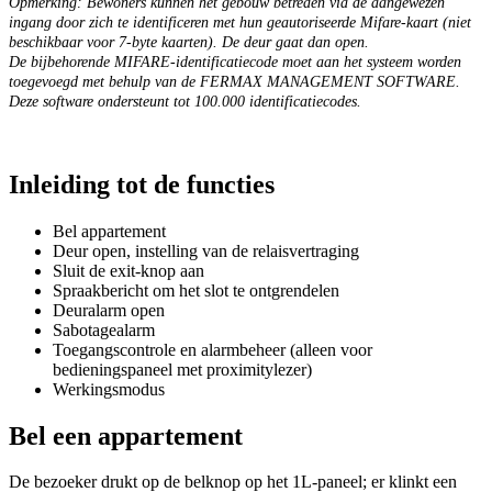
Opmerking
:
Bewoners
kunnen
het
gebouw
betreden
via
de
aangewezen
ingang
door
zich
te
identificeren
met
hun
geautoriseerde
Mifare
-
kaart
(
niet
beschikbaar
voor
7
-
byte
kaarten
)
.
De
deur
gaat
dan
open
.
De
bijbehorende
MIFARE
-
identificatiecode
moet
aan
het
systeem
worden
toegevoegd
met
behulp
van
de
FERMAX
MANAGEMENT
SOFTWARE
.
Deze
software
ondersteunt
tot
100
.
000
identificatiecodes
.
Inleiding
tot
de
functies
Bel
appartement
Deur
open
,
instelling
van
de
relaisvertraging
Sluit
de
exit
-
knop
aan
Spraakbericht
om
het
slot
te
ontgrendelen
Deuralarm
open
Sabotagealarm
Toegangscontrole
en
alarmbeheer
(
alleen
voor
bedieningspaneel
met
proximitylezer
)
Werkingsmodus
Bel
een
appartement
De
bezoeker
drukt
op
de
belknop
op
het
1L
-
paneel
;
er
klinkt
een