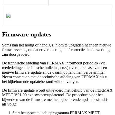
Firmware
-
updates
Soms
kan
het
nodig
of
handig
zijn
om
te
upgraden
naar
een
nieuwe
firmwareversie
,
omdat
er
verbeteringen
of
correcties
in
de
werking
zijn
doorgevoerd
.
De
technische
afdeling
van
FERMAX
informeert
periodiek
(
via
mededelingen
,
technische
bulletins
,
enz
.
)
over
de
release
van
een
nieuwe
firmware
-
update
en
de
daarin
opgenomen
verbeteringen
.
Neem
contact
op
met
de
technische
afdeling
van
FERMAX
als
u
het
bijbehorende
updatebestand
wilt
ontvangen
.
De
firmware
-
update
wordt
uitgevoerd
met
behulp
van
de
FERMAX
MEET
V01
.
00
.
exe
systeemupdatetool
.
De
procedure
voor
het
bijwerken
van
de
firmware
met
het
bijbehorende
updatebestand
is
als
volgt
:
Start
het
systeemupdateprogramma
FERMAX
MEET