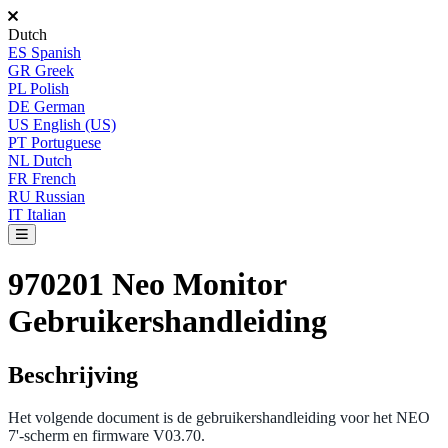
Dutch
ES
Spanish
GR
Greek
PL
Polish
DE
German
US
English (US)
PT
Portuguese
NL
Dutch
FR
French
RU
Russian
IT
Italian
970201 Neo Monitor
Gebruikershandleiding
Beschrijving
Het
volgende
document
is
de
gebruikershandleiding
voor
het
NEO
7
'
-
scherm
en
firmware
V03
.
70
.