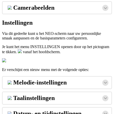
Camerabeelden
Instellingen
Via
dit
gedeelte
kunt
u
het
NEO
-
scherm
naar
uw
persoonlijke
smaak
aanpassen
en
de
basisparameters
configureren
.
Je
kunt
het
menu
INSTELLINGEN
openen
door
op
het
pictogram
te
tikken
.
vanaf
het
hoofdscherm
.
Er
verschijnt
een
nieuw
menu
met
de
volgende
opties
:
Melodie
-
instellingen
Taalinstellingen
Datum
-
en
tijdinstellingen