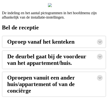
De
indeling
en
het
aantal
pictogrammen
in
het
hoofdmenu
zijn
afhankelijk
van
de
installatie
-
instellingen
.
Bel
de
receptie
Oproep
vanaf
het
kenteken
De
deurbel
gaat
bij
de
voordeur
van
het
appartement
/
huis
.
Oproepen
vanuit
een
ander
huis
/
appartement
of
van
de
conci
ë
rge