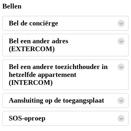
Bellen
Bel
de
conci
ë
rge
Bel
een
ander
adres
(
EXTERCOM
)
Bel
een
andere
toezichthouder
in
hetzelfde
appartement
(
INTERCOM
)
Aansluiting
op
de
toegangsplaat
SOS
-
oproep