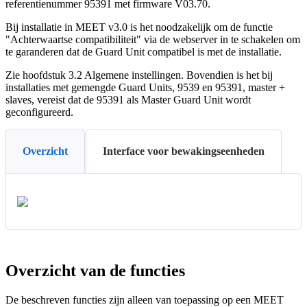
referentienummer
95391
met
firmware
V03
.
70
.
Bij
installatie
in
MEET
v3
.
0
is
het
noodzakelijk
om
de
functie
"
Achterwaartse
compatibiliteit
"
via
de
webserver
in
te
schakelen
om
te
garanderen
dat
de
Guard
Unit
compatibel
is
met
de
installatie
.
Zie
hoofdstuk
3
.
2
Algemene
instellingen
.
Bovendien
is
het
bij
installaties
met
gemengde
Guard
Units
,
9539
en
95391
,
master
+
slaves
,
vereist
dat
de
95391
als
Master
Guard
Unit
wordt
geconfigureerd
.
Overzicht
Interface voor bewakingseenheden
Overzicht
van
de
functies
De
beschreven
functies
zijn
alleen
van
toepassing
op
een
MEET