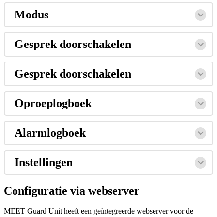
Modus
Gesprek
doorschakelen
Gesprek
doorschakelen
Oproeplogboek
Alarmlogboek
Instellingen
Configuratie
via
webserver
MEET
Guard
Unit
heeft
een
ge
ï
ntegreerde
webserver
voor
de