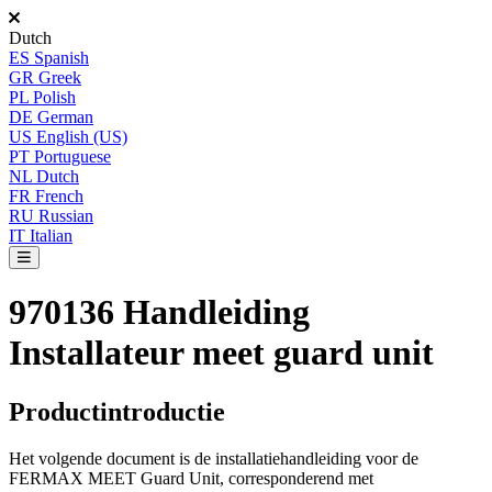
Dutch
ES
Spanish
GR
Greek
PL
Polish
DE
German
US
English (US)
PT
Portuguese
NL
Dutch
FR
French
RU
Russian
IT
Italian
970136 Handleiding
Installateur meet guard unit
Productintroductie
Het
volgende
document
is
de
installatiehandleiding
voor
de
FERMAX
MEET
Guard
Unit
,
corresponderend
met