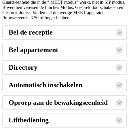
Guard
-
eenheid
die
in
de
"
MEET
modus
"
werkt
,
niet
in
SIP
modus
.
Bovendien
vereisen
de
functies
Modus
,
Gesprek
doorschakelen
en
Gesprek
doorverbinden
dat
de
overige
MEET
apparaten
firmwareversie
3
.
50
of
hoger
hebben
.
Bel
de
receptie
Bel
appartement
Directory
Automatisch
inschakelen
Oproep
aan
de
bewakingseenheid
Liftbediening