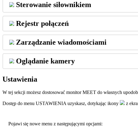
Sterowanie
si
ł
ownikiem
Rejestr
po
ł
ą
cze
ń
Zarz
ą
dzanie
wiadomo
ś
ciami
Ogl
ą
danie
kamery
Ustawienia
W
tej
sekcji
mo
ż
esz
dostosowa
ć
monitor
MEET
do
w
ł
asnych
upodob
Dost
ę
p
do
menu
USTAWIENIA
uzyskasz
,
dotykaj
ą
c
ikony
z
ekr
Pojawi
si
ę
nowe
menu
z
nast
ę
puj
ą
cymi
opcjami
: