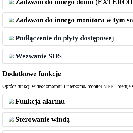
Zadzwo
ń
do
innego
domu
(
EXTERC
Zadzwo
ń
do
innego
monitora
w
tym
s
Pod
ł
ą
czenie
do
p
ł
yty
dost
ę
powej
Wezwanie
SOS
Dodatkowe
funkcje
Opr
ó
cz
funkcji
wideodomofonu
i
interkomu
,
monitor
MEET
oferuje
Funkcja
alarmu
Sterowanie
wind
ą