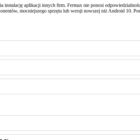
ia
instalacj
ę
aplikacji
innych
firm
.
Fermax
nie
ponosi
odpowiedzialno
ś
onent
ó
w
,
mocniejszego
sprz
ę
tu
lub
wersji
nowszej
ni
ż
Android
10
.
Po