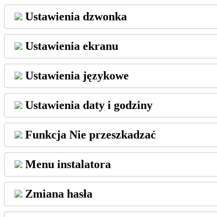
Ustawienia
dzwonka
Ustawienia
ekranu
Ustawienia
j
ę
zykowe
Ustawienia
daty
i
godziny
Funkcja
Nie
przeszkadza
ć
Menu
instalatora
Zmiana
has
ł
a