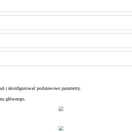
a
ń
i
skonfigurowa
ć
podstawowe
parametry
.
anu
g
ł
ó
wnego
.