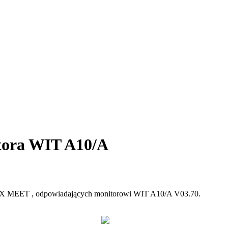
itora WIT A10/A
X
MEET
,
odpowiadaj
ą
cych
monitorowi
WIT
A10
/
A
V03
.
70
.