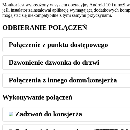
Monitor
jest
wyposa
ż
ony
w
system
operacyjny
Android
10
i
umo
ż
liw
je
ś
li
instalator
zainstalowa
ł
aplikacj
ę
wymagaj
ą
c
ą
dodatkowych
komp
mog
ą
sta
ć
si
ę
niekompatybilne
z
tymi
samymi
przyczynami
.
ODBIERANIE
PO
Ł
Ą
CZE
Ń
Po
ł
ą
czenie
z
punktu
dost
ę
powego
Dzwonienie
dzwonka
do
drzwi
Po
ł
ą
czenia
z
innego
domu
/
konsjer
ż
a
Wykonywanie
po
ł
ą
cze
ń
Zadzwo
ń
do
konsjer
ż
a