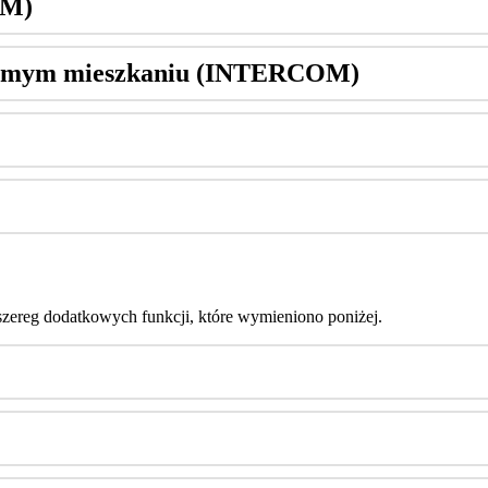
OM
)
amym
mieszkaniu
(
INTERCOM
)
szereg
dodatkowych
funkcji
,
kt
ó
re
wymieniono
poni
ż
ej
.