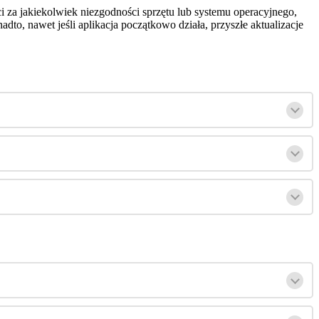
ci
za
jakiekolwiek
niezgodno
ś
ci
sprz
ę
tu
lub
systemu
operacyjnego
,
nadto
,
nawet
je
ś
li
aplikacja
pocz
ą
tkowo
dzia
ł
a
,
przysz
ł
e
aktualizacje