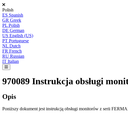
Polish
ES
Spanish
GR
Greek
PL
Polish
DE
German
US
English (US)
PT
Portuguese
NL
Dutch
FR
French
RU
Russian
IT
Italian
970089 Instrukcja obsługi mon
Opis
Poni
ż
szy
dokument
jest
instrukcj
ą
obs
ł
ugi
monitor
ó
w
z
serii
FERMA