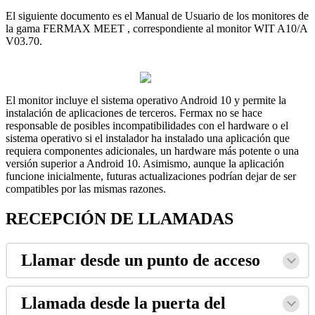
El
siguiente
documento
es
el
Manual
de
Usuario
de
los
monitores
de
la
gama
FERMAX
MEET
,
correspondiente
al
monitor
WIT
A10
/
A
V03
.
70
.
El
monitor
incluye
el
sistema
operativo
Android
10
y
permite
la
instalaci
ó
n
de
aplicaciones
de
terceros
.
Fermax
no
se
hace
responsable
de
posibles
incompatibilidades
con
el
hardware
o
el
sistema
operativo
si
el
instalador
ha
instalado
una
aplicaci
ó
n
que
requiera
componentes
adicionales
,
un
hardware
m
á
s
potente
o
una
versi
ó
n
superior
a
Android
10
.
Asimismo
,
aunque
la
aplicaci
ó
n
funcione
inicialmente
,
futuras
actualizaciones
podr
í
an
dejar
de
ser
compatibles
por
las
mismas
razones
.
RECEPCI
Ó
N
DE
LLAMADAS
Llamar
desde
un
punto
de
acceso
Llamada
desde
la
puerta
del