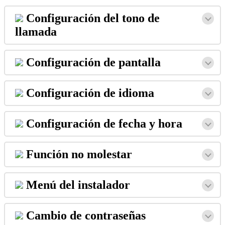
Configuraci
ó
n
del
tono
de
llamada
Configuraci
ó
n
de
pantalla
Configuraci
ó
n
de
idioma
Configuraci
ó
n
de
fecha
y
hora
Funci
ó
n
no
molestar
Men
ú
del
instalador
Cambio
de
contrase
ñ
as