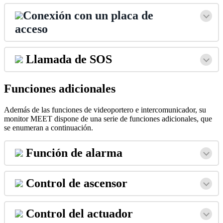
Conexi
ó
n
con
un
placa
de
acceso
Llamada
de
SOS
Funciones
adicionales
Adem
á
s
de
las
funciones
de
videoportero
e
intercomunicador
,
su
monitor
MEET
dispone
de
una
serie
de
funciones
adicionales
,
que
se
enumeran
a
continuaci
ó
n
.
Funci
ó
n
de
alarma
Control
de
ascensor
Control
del
actuador