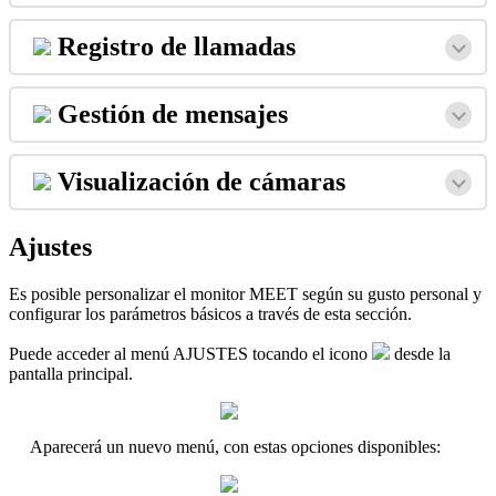
Registro
de
llamadas
Gesti
ó
n
de
mensajes
Visualizaci
ó
n
de
c
á
maras
Ajustes
Es
posible
personalizar
el
monitor
MEET
seg
ú
n
su
gusto
personal
y
configurar
los
par
á
metros
b
á
sicos
a
trav
é
s
de
esta
secci
ó
n
.
Puede
acceder
al
men
ú
AJUSTES
tocando
el
icono
desde
la
pantalla
principal
.
Aparecer
á
un
nuevo
men
ú
,
con
estas
opciones
disponibles
: