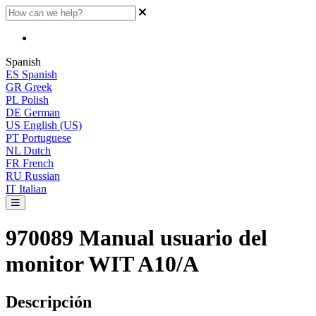
Spanish
ES
Spanish
GR
Greek
PL
Polish
DE
German
US
English (US)
PT
Portuguese
NL
Dutch
FR
French
RU
Russian
IT
Italian
970089 Manual usuario del
monitor WIT A10/A
Descripci
ó
n