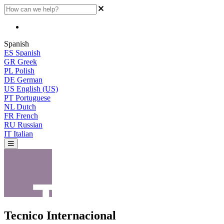
Spanish
ES
Spanish
GR
Greek
PL
Polish
DE
German
US
English (US)
PT
Portuguese
NL
Dutch
FR
French
RU
Russian
IT
Italian
Tecnico Internacional