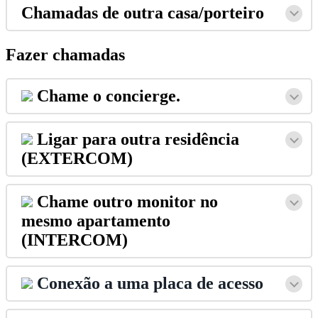
Chamadas
de
outra
casa
/
porteiro
Fazer
chamadas
Chame
o
concierge
.
Ligar
para
outra
resid
ê
ncia
(
EXTERCOM
)
Chame
outro
monitor
no
mesmo
apartamento
(
INTERCOM
)
Conex
ã
o
a
uma
placa
de
acesso