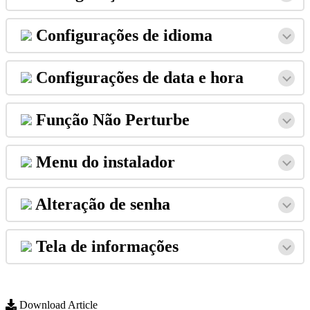
Configura
ç
õ
es
de
idioma
Configura
ç
õ
es
de
data
e
hora
Fun
ç
ã
o
N
ã
o
Perturbe
Menu
do
instalador
Altera
ç
ã
o
de
senha
Tela
de
informa
ç
õ
es
Download Article