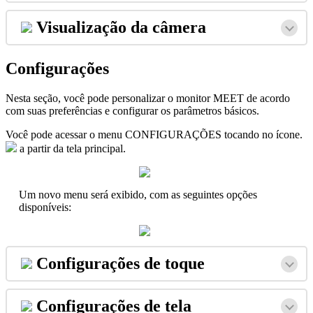
Visualiza
ç
ã
o
da
c
â
mera
Configura
ç
õ
es
Nesta
se
ç
ã
o
,
voc
ê
pode
personalizar
o
monitor
MEET
de
acordo
com
suas
prefer
ê
ncias
e
configurar
os
par
â
metros
b
á
sicos
.
Voc
ê
pode
acessar
o
menu
CONFIGURA
Ç
Õ
ES
tocando
no
í
cone
.
a
partir
da
tela
principal
.
Um
novo
menu
ser
á
exibido
,
com
as
seguintes
op
ç
õ
es
dispon
í
veis
:
Configura
ç
õ
es
de
toque
Configura
ç
õ
es
de
tela