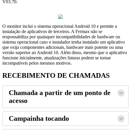
V03
.
70
.
O
monitor
inclui
o
sistema
operacional
Android
10
e
permite
a
instala
ç
ã
o
de
aplicativos
de
terceiros
.
A
Fermax
n
ã
o
se
responsabiliza
por
quaisquer
incompatibilidades
de
hardware
ou
sistema
operacional
caso
o
instalador
tenha
instalado
um
aplicativo
que
exija
componentes
adicionais
,
hardware
mais
potente
ou
uma
vers
ã
o
superior
ao
Android
10
.
Al
é
m
disso
,
mesmo
que
o
aplicativo
funcione
inicialmente
,
atualiza
ç
õ
es
futuras
podem
se
tornar
incompat
í
veis
pelos
mesmos
motivos
.
RECEBIMENTO
DE
CHAMADAS
Chamada
a
partir
de
um
ponto
de
acesso
Campainha
tocando