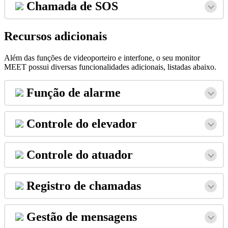
Chamada
de
SOS
Recursos
adicionais
Al
é
m
das
fun
ç
õ
es
de
videoporteiro
e
interfone
,
o
seu
monitor
MEET
possui
diversas
funcionalidades
adicionais
,
listadas
abaixo
.
Fun
ç
ã
o
de
alarme
Controle
do
elevador
Controle
do
atuador
Registro
de
chamadas
Gest
ã
o
de
mensagens