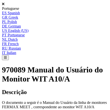
Portuguese
ES
Spanish
GR
Greek
PL
Polish
DE
German
US
English (US)
PT
Portuguese
NL
Dutch
FR
French
RU
Russian
IT
Italian
970089 Manual do Usuário do
Monitor WIT A10/A
Descri
ç
ã
o
O
documento
a
seguir
é
o
Manual
do
Usu
á
rio
da
linha
de
monitores
FERMAX
MEET
,
correspondente
ao
monitor
WIT
A10
/
A