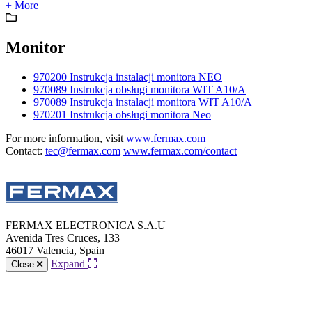
+ More
Monitor
970200 Instrukcja instalacji monitora NEO
970089 Instrukcja obsługi monitora WIT A10/A
970089 Instrukcja instalacji monitora WIT A10/A
970201 Instrukcja obsługi monitora Neo
For more information, visit
www.fermax.com
Contact:
tec@fermax.com
www.fermax.com/contact
FERMAX ELECTRONICA S.A.U
Avenida Tres Cruces, 133
46017 Valencia, Spain
Expand
Close