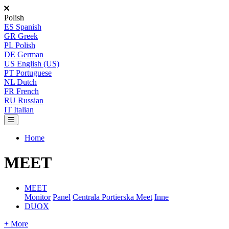
Polish
ES
Spanish
GR
Greek
PL
Polish
DE
German
US
English (US)
PT
Portuguese
NL
Dutch
FR
French
RU
Russian
IT
Italian
Home
MEET
MEET
Monitor
Panel
Centrala Portierska Meet
Inne
DUOX
+ More