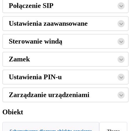
Po
ł
ą
czenie
SIP
Ustawienia
zaawansowane
Sterowanie
wind
ą
Zamek
Ustawienia
PIN
-
u
Zarz
ą
dzanie
urz
ą
dzeniami
Obiekt