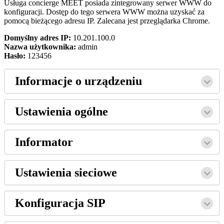
Us
ł
uga
concierge
MEET
posiada
zintegrowany
serwer
WWW
do
konfiguracji
.
Dost
ę
p
do
tego
serwera
WWW
mo
ż
na
uzyska
ć
za
pomoc
ą
bie
ż
ą
cego
adresu
IP
.
Zalecana
jest
przegl
ą
darka
Chrome
.
Domy
ś
lny
adres
IP
:
10
.
201
.
100
.
0
Nazwa
u
ż
ytkownika
:
admin
Has
ł
o
:
123456
Informacje
o
urz
ą
dzeniu
Ustawienia
og
ó
lne
Informator
Ustawienia
sieciowe
Konfiguracja
SIP