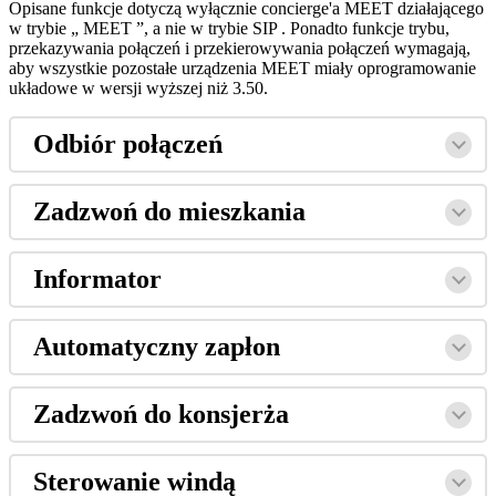
Opisane
funkcje
dotycz
ą
wy
ł
ą
cznie
concierge
'
a
MEET
dzia
ł
aj
ą
cego
w
trybie
„
MEET
”
,
a
nie
w
trybie
SIP
.
Ponadto
funkcje
trybu
,
przekazywania
po
ł
ą
cze
ń
i
przekierowywania
po
ł
ą
cze
ń
wymagaj
ą
,
aby
wszystkie
pozosta
ł
e
urz
ą
dzenia
MEET
mia
ł
y
oprogramowanie
uk
ł
adowe
w
wersji
wy
ż
szej
ni
ż
3
.
50
.
Odbi
ó
r
po
ł
ą
cze
ń
Zadzwo
ń
do
mieszkania
Informator
Automatyczny
zap
ł
on
Zadzwo
ń
do
konsjer
ż
a
Sterowanie
wind
ą