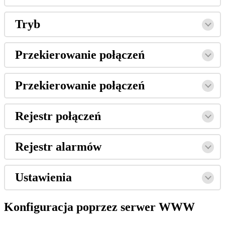
Tryb
Przekierowanie
po
ł
ą
cze
ń
Przekierowanie
po
ł
ą
cze
ń
Rejestr
po
ł
ą
cze
ń
Rejestr
alarm
ó
w
Ustawienia
Konfiguracja
poprzez
serwer
WWW