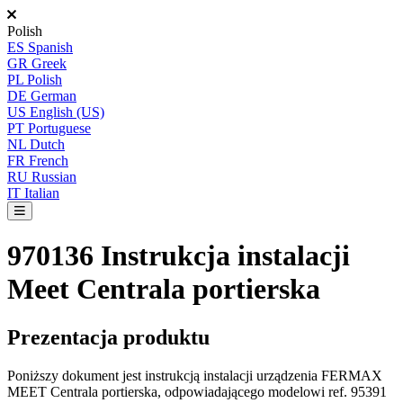
Polish
ES
Spanish
GR
Greek
PL
Polish
DE
German
US
English (US)
PT
Portuguese
NL
Dutch
FR
French
RU
Russian
IT
Italian
970136 Instrukcja instalacji
Meet Centrala portierska
Prezentacja
produktu
Poni
ż
szy
dokument
jest
instrukcj
ą
instalacji
urz
ą
dzenia
FERMAX
MEET
Centrala
portierska
,
odpowiadaj
ą
cego
modelowi
ref
.
95391