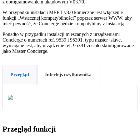
z
oprogramowaniem
uk
ł
adowym
V03
.
70
.
W
przypadku
instalacji
MEET
v3
.
0
konieczne
jest
w
ł
ą
czenie
funkcji
„
Wstecznej
kompatybilno
ś
ci
”
poprzez
serwer
WWW
,
aby
mie
ć
pewno
ś
ć
,
ż
e
Concierge
b
ę
dzie
kompatybilny
z
instalacj
ą
.
Ponadto
w
przypadku
instalacji
mieszanych
z
urz
ą
dzeniami
Concierge
o
numerach
ref
.
9539
i
95391
,
typu
master
+
slave
,
wymagane
jest
,
aby
urz
ą
dzenie
ref
.
95391
zosta
ł
o
skonfigurowane
jako
Master
Concierge
.
Przegląd
Interfejs użytkownika
Przegl
ą
d
funkcji