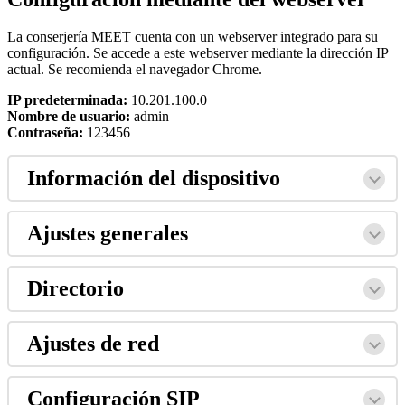
La
conserjer
í
a
MEET
cuenta
con
un
webserver
integrado
para
su
configuraci
ó
n
.
Se
accede
a
este
webserver
mediante
la
direcci
ó
n
IP
actual
.
Se
recomienda
el
navegador
Chrome
.
IP
predeterminada
:
10
.
201
.
100
.
0
Nombre
de
usuario
:
admin
Contrase
ñ
a
:
123456
Informaci
ó
n
del
dispositivo
Ajustes
generales
Directorio
Ajustes
de
red
Configuraci
ó
n
SIP