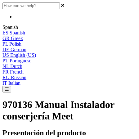
Spanish
ES
Spanish
GR
Greek
PL
Polish
DE
German
US
English (US)
PT
Portuguese
NL
Dutch
FR
French
RU
Russian
IT
Italian
970136 Manual Instalador
conserjería Meet
Presentaci
ó
n
del
producto