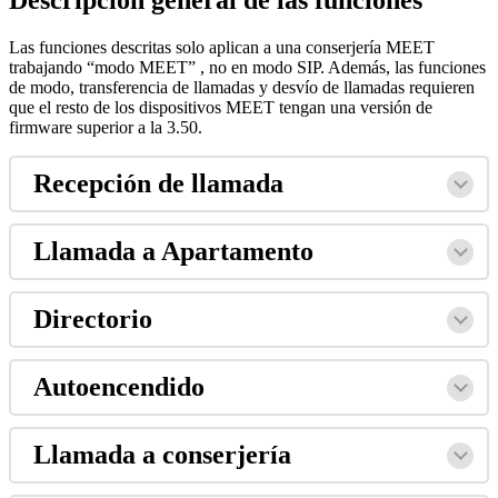
Las
funciones
descritas
solo
aplican
a
una
conserjer
í
a
MEET
trabajando
“
modo
MEET
”
,
no
en
modo
SIP
.
Adem
á
s
,
las
funciones
de
modo
,
transferencia
de
llamadas
y
desv
í
o
de
llamadas
requieren
que
el
resto
de
los
dispositivos
MEET
tengan
una
versi
ó
n
de
firmware
superior
a
la
3
.
50
.
Recepci
ó
n
de
llamada
Llamada
a
Apartamento
Directorio
Autoencendido
Llamada
a
conserjer
í
a