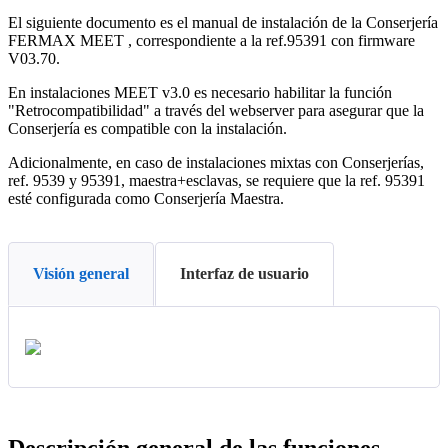
El
siguiente
documento
es
el
manual
de
instalaci
ó
n
de
la
Conserjer
í
a
FERMAX
MEET
,
correspondiente
a
la
ref
.
95391
con
firmware
V03
.
70
.
En
instalaciones
MEET
v3
.
0
es
necesario
habilitar
la
funci
ó
n
"
Retrocompatibilidad
"
a
trav
é
s
del
webserver
para
asegurar
que
la
Conserjer
í
a
es
compatible
con
la
instalaci
ó
n
.
Adicionalmente
,
en
caso
de
instalaciones
mixtas
con
Conserjer
í
as
,
ref
.
9539
y
95391
,
maestra
+
esclavas
,
se
requiere
que
la
ref
.
95391
est
é
configurada
como
Conserjer
í
a
Maestra
.
Visión general
Interfaz de usuario
Descripci
ó
n
general
de
las
funciones