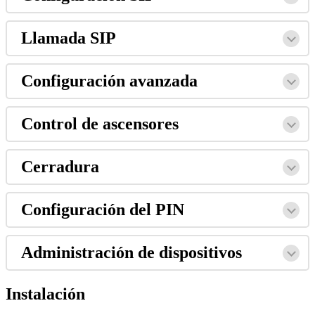
Llamada
SIP
Configuraci
ó
n
avanzada
Control
de
ascensores
Cerradura
Configuraci
ó
n
del
PIN
Administraci
ó
n
de
dispositivos
Instalaci
ó
n