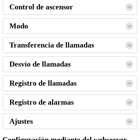
Control
de
ascensor
Modo
Transferencia
de
llamadas
Desv
í
o
de
llamadas
Registro
de
llamadas
Registro
de
alarmas
Ajustes
Configuraci
ó
n
mediante
del
webserver