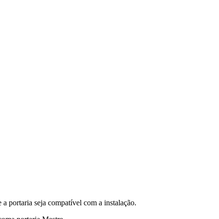
e
a
portaria
seja
compat
í
vel
com
a
instala
ç
ã
o
.