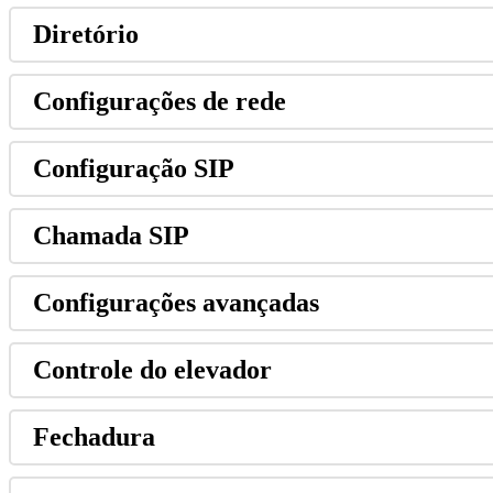
Diret
ó
rio
Configura
ç
õ
es
de
rede
Configura
ç
ã
o
SIP
Chamada
SIP
Configura
ç
õ
es
avan
ç
adas
Controle
do
elevador
Fechadura