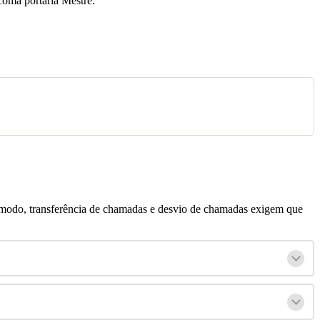
coma
portaria
Mestre
.
modo
,
transfer
ê
ncia
de
chamadas
e
desvio
de
chamadas
exigem
que