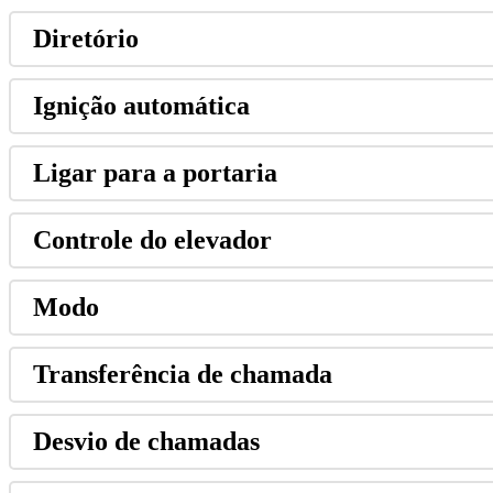
Diret
ó
rio
Igni
ç
ã
o
autom
á
tica
Ligar
para
a
portaria
Controle
do
elevador
Modo
Transfer
ê
ncia
de
chamada
Desvio
de
chamadas