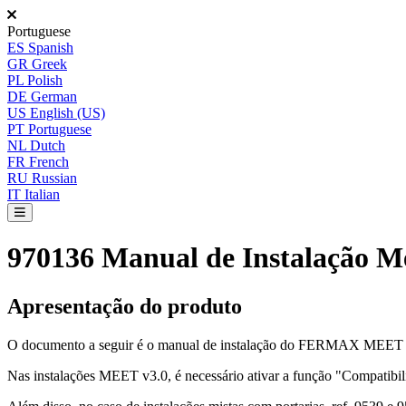
Portuguese
ES
Spanish
GR
Greek
PL
Polish
DE
German
US
English (US)
PT
Portuguese
NL
Dutch
FR
French
RU
Russian
IT
Italian
970136 Manual de Instalação Me
Apresenta
ç
ã
o
do
produto
O
documento
a
seguir
é
o
manual
de
instala
ç
ã
o
do
FERMAX
MEET
Nas
instala
ç
õ
es
MEET
v3
.
0
,
é
necess
á
rio
ativar
a
fun
ç
ã
o
"
Compatibil