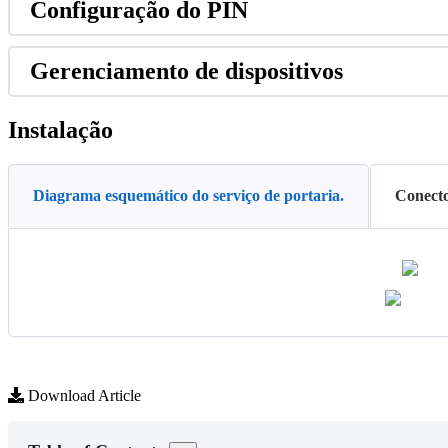
Configura
ç
ã
o
do
PIN
Gerenciamento
de
dispositivos
Instala
ç
ã
o
Diagrama esquemático do serviço de portaria.
Conect
Download Article