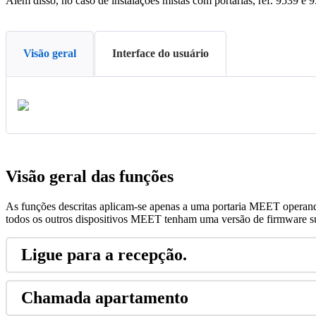
Al
é
m
disso
,
no
caso
de
instala
ç
õ
es
mistas
com
portarias
,
ref
.
9539
e
9
Visão geral
Interface do usuário
Vis
ã
o
geral
das
fun
ç
õ
es
As
fun
ç
õ
es
descritas
aplicam
-
se
apenas
a
uma
portaria
MEET
operan
todos
os
outros
dispositivos
MEET
tenham
uma
vers
ã
o
de
firmware
s
Ligue
para
a
recep
ç
ã
o
.
Chamada
apartamento