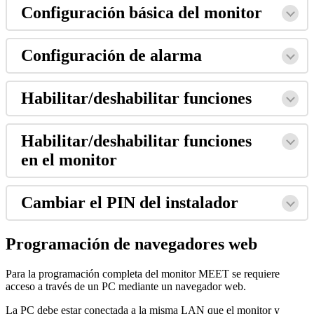
Configuraci
ó
n
b
á
sica
del
monitor
Configuraci
ó
n
de
alarma
Habilitar
/
deshabilitar
funciones
Habilitar
/
deshabilitar
funciones
en
el
monitor
Cambiar
el
PIN
del
instalador
Programaci
ó
n
de
navegadores
web
Para
la
programaci
ó
n
completa
del
monitor
MEET
se
requiere
acceso
a
trav
é
s
de
un
PC
mediante
un
navegador
web
.
La
PC
debe
estar
conectada
a
la
misma
LAN
que
el
monitor
y