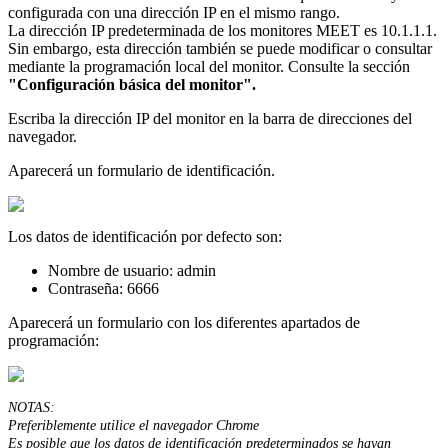
configurada
con
una
direcci
ó
n
IP
en
el
mismo
rango
.
La
direcci
ó
n
IP
predeterminada
de
los
monitores
MEET
es
10
.
1
.
1
.
1
.
Sin
embargo
,
esta
direcci
ó
n
tambi
é
n
se
puede
modificar
o
consultar
mediante
la
programaci
ó
n
local
del
monitor
.
Consulte
la
secci
ó
n
"
Configuraci
ó
n
b
á
sica
del
monitor
"
.
Escriba
la
direcci
ó
n
IP
del
monitor
en
la
barra
de
direcciones
del
navegador
.
Aparecer
á
un
formulario
de
identificaci
ó
n
.
Los
datos
de
identificaci
ó
n
por
defecto
son
:
Nombre
de
usuario
:
admin
Contrase
ñ
a
:
6666
Aparecer
á
un
formulario
con
los
diferentes
apartados
de
programaci
ó
n
:
NOTAS
:
Preferiblemente
utilice
el
navegador
Chrome
Es
posible
que
los
datos
de
identificaci
ó
n
predeterminados
se
hayan