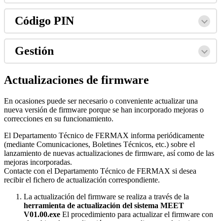
C
ó
digo
PIN
Gesti
ó
n
Actualizaciones
de
firmware
En
ocasiones
puede
ser
necesario
o
conveniente
actualizar
una
nueva
versi
ó
n
de
firmware
porque
se
han
incorporado
mejoras
o
correcciones
en
su
funcionamiento
.
El
Departamento
T
é
cnico
de
FERMAX
informa
peri
ó
dicamente
(
mediante
Comunicaciones
,
Boletines
T
é
cnicos
,
etc
.
)
sobre
el
lanzamiento
de
nuevas
actualizaciones
de
firmware
,
as
í
como
de
las
mejoras
incorporadas
.
Contacte
con
el
Departamento
T
é
cnico
de
FERMAX
si
desea
recibir
el
fichero
de
actualizaci
ó
n
correspondiente
.
La
actualizaci
ó
n
del
firmware
se
realiza
a
trav
é
s
de
la
herramienta
de
actualizaci
ó
n
del
sistema
MEET
V01
.
00
.
exe
El
procedimiento
para
actualizar
el
firmware
con