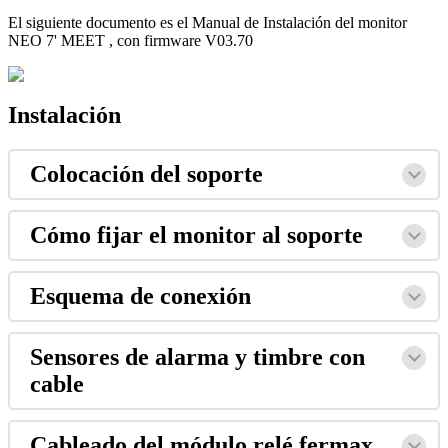
El
siguiente
documento
es
el
Manual
de
Instalaci
ó
n
del
monitor
NEO
7
'
MEET
,
con
firmware
V03
.
70
Instalaci
ó
n
Colocaci
ó
n
del
soporte
C
ó
mo
fijar
el
monitor
al
soporte
Esquema
de
conexi
ó
n
Sensores
de
alarma
y
timbre
con
cable
Cableado
del
m
ó
dulo
rel
é
fermax