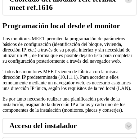
meet
ref
.
1616
Programaci
ó
n
local
desde
el
monitor
Los
monitores
MEET
permiten
la
programaci
ó
n
de
par
á
metros
b
á
sicos
de
configuraci
ó
n
(
identificaci
ó
n
del
bloque
,
vivienda
,
direcci
ó
n
IP
,
etc
.
)
a
trav
é
s
de
su
propia
interfaz
y
sin
necesidad
de
utilizar
un
PC
,
de
forma
que
es
posible
dejarlo
listo
para
completar
su
configuraci
ó
n
posteriormente
a
trav
é
s
del
navegador
web
.
Todos
los
monitores
MEET
vienen
de
f
á
brica
con
la
misma
direcci
ó
n
IP
predeterminada
(
10
.
1
.
1
.
1
)
.
Para
acceder
a
ellos
remotamente
mediante
un
navegador
web
,
es
necesario
asignarles
una
direcci
ó
n
IP
ú
nica
,
seg
ú
n
los
requisitos
de
la
red
local
(
LAN
)
.
Es
por
tanto
necesario
realizar
una
planificaci
ó
n
previa
de
la
instalaci
ó
n
,
asignando
la
direcci
ó
n
IP
a
todos
y
cada
uno
de
los
componentes
de
la
instalaci
ó
n
(
monitores
,
placas
y
conserjes
)
.
Acceso
del
instalador