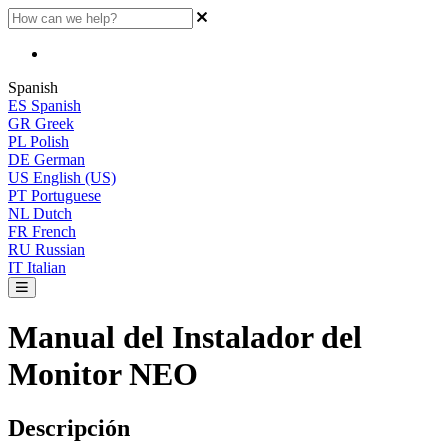
Spanish
ES
Spanish
GR
Greek
PL
Polish
DE
German
US
English (US)
PT
Portuguese
NL
Dutch
FR
French
RU
Russian
IT
Italian
Manual del Instalador del
Monitor NEO
Descripci
ó
n