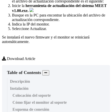
el
archivo
de
actualizaci
ó
n
correspondiente
es
el
siguiente
:
Inicie
la
herramienta
de
actualizaci
ó
n
del
sistema
MEET
v1
.
00
.
exe
.
Busque
en
la
PC
para
encontrar
la
ubicaci
ó
n
del
archivo
de
actualizaci
ó
n
correspondiente
.
Indica
la
IP
del
monitor
.
Seleccione
Actualizar
.
Se
instalar
á
el
nuevo
firmware
y
el
monitor
se
reiniciar
á
autom
á
ticamente
.
Download Article
Table of Contents
Descripción
Instalación
Colocación del soporte
Cómo fijar el monitor al soporte
Esquema de conexión