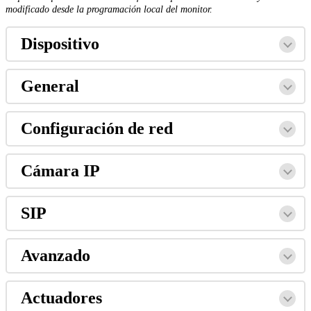
modificado
desde
la
programaci
ó
n
local
del
monitor
.
Dispositivo
General
Configuraci
ó
n
de
red
C
á
mara
IP
SIP
Avanzado
Actuadores