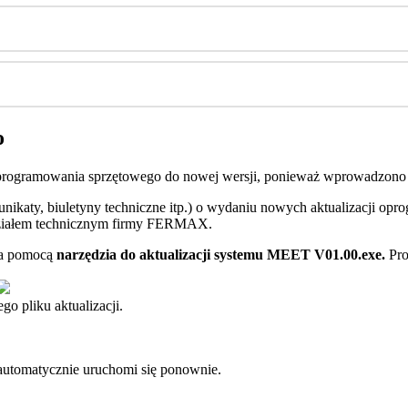
o
programowania
sprz
ę
towego
do
nowej
wersji
,
poniewa
ż
wprowadzono
nikaty
,
biuletyny
techniczne
itp
.
)
o
wydaniu
nowych
aktualizacji
opro
ia
ł
em
technicznym
firmy
FERMAX
.
a
pomoc
ą
narz
ę
dzia
do
aktualizacji
systemu
MEET
V01
.
00
.
exe
.
Pr
ego
pliku
aktualizacji
.
automatycznie
uruchomi
si
ę
ponownie
.