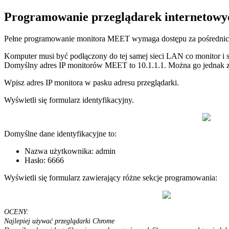
Programowanie
przegl
ą
darek
internetowy
Pe
ł
ne
programowanie
monitora
MEET
wymaga
dost
ę
pu
za
po
ś
redni
Komputer
musi
by
ć
pod
ł
ą
czony
do
tej
samej
sieci
LAN
co
monitor
i
Domy
ś
lny
adres
IP
monitor
ó
w
MEET
to
10
.
1
.
1
.
1
.
Mo
ż
na
go
jednak
Wpisz
adres
IP
monitora
w
pasku
adresu
przegl
ą
darki
.
Wy
ś
wietli
si
ę
formularz
identyfikacyjny
.
Domy
ś
lne
dane
identyfikacyjne
to
:
Nazwa
u
ż
ytkownika
:
admin
Has
ł
o
:
6666
Wy
ś
wietli
si
ę
formularz
zawieraj
ą
cy
r
ó
ż
ne
sekcje
programowania
:
OCENY
:
Najlepiej
u
ż
ywa
ć
przegl
ą
darki
Chrome