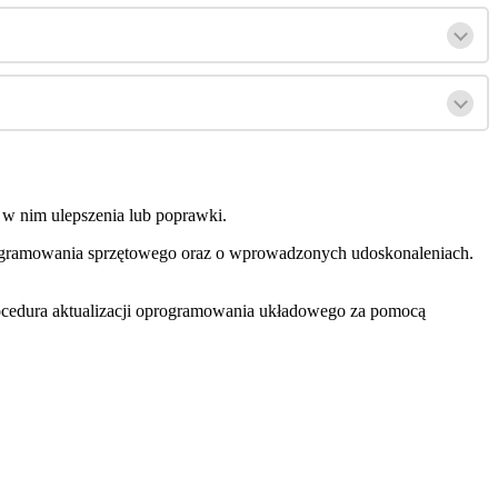
w
nim
ulepszenia
lub
poprawki
.
gramowania
sprz
ę
towego
oraz
o
wprowadzonych
udoskonaleniach
.
ocedura
aktualizacji
oprogramowania
uk
ł
adowego
za
pomoc
ą