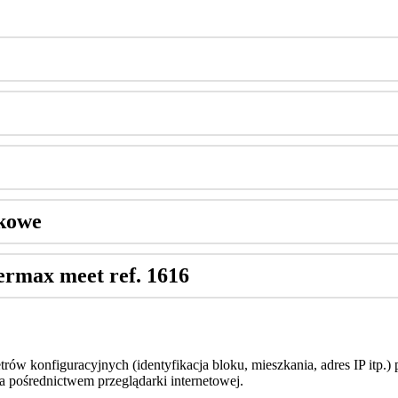
kowe
ermax
meet
ref
.
1616
tr
ó
w
konfiguracyjnych
(
identyfikacja
bloku
,
mieszkania
,
adres
IP
itp
.
)
a
po
ś
rednictwem
przegl
ą
darki
internetowej
.