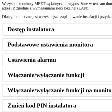
Wszystkie
monitory
MEET
s
ą
fabrycznie
wyposa
ż
one
w
ten
sam
do
adres
IP
,
zgodnie
z
wymaganiami
sieci
lokalnej
(
LAN
)
.
Dlatego
konieczne
jest
wcze
ś
niejsze
zaplanowanie
instalacji
i
przydzi
Dost
ę
p
instalatora
Podstawowe
ustawienia
monitora
Ustawienia
alarmu
W
ł
ą
czanie
/
wy
ł
ą
czanie
funkcji
W
ł
ą
czanie
/
wy
ł
ą
czanie
funkcji
na
monito
Zmie
ń
kod
PIN
instalatora