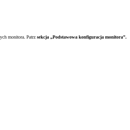
nych
monitora
.
Patrz
sekcja
„
Podstawowa
konfiguracja
monitora
”
.