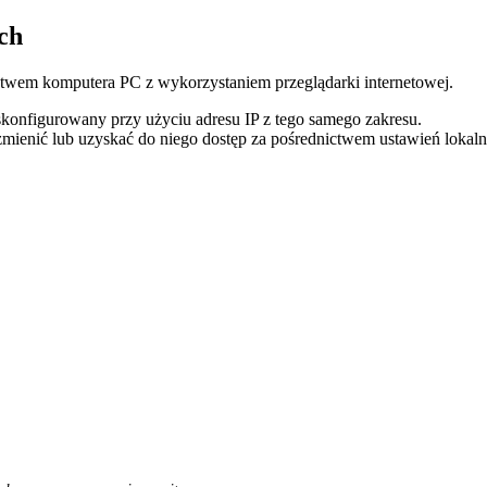
ch
ctwem
komputera
PC
z
wykorzystaniem
przegl
ą
darki
internetowej
.
skonfigurowany
przy
u
ż
yciu
adresu
IP
z
tego
samego
zakresu
.
zmieni
ć
lub
uzyska
ć
do
niego
dost
ę
p
za
po
ś
rednictwem
ustawie
ń
lokal