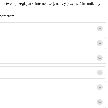
ednictwem
przegl
ą
darki
internetowej
,
nale
ż
y
przypisa
ć
im
unikalny
portierom
)
.