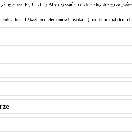
my
ś
lny
adres
IP
(
10
.
1
.
1
.
1
)
.
Aby
uzyska
ć
do
nich
zdalny
dost
ę
p
za
po
ś
r
elenie
adresu
IP
ka
ż
demu
elementowi
instalacji
(
monitorom
,
tablicom
i
rze