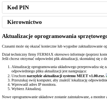
Kod
PIN
Kierownictwo
Aktualizacje
oprogramowania
sprz
ę
toweg
Czasami
mo
ż
e
si
ę
okaza
ć
konieczne
lub
wygodne
zaktualizowanie
o
Dzia
ł
techniczny
firmy
FERMAX
okresowo
informuje
(
poprzez
komu
Je
ś
li
chcesz
otrzyma
ć
odpowiedni
plik
aktualizacji
,
skontaktuj
si
ę
z
dz
Aktualizacj
ę
oprogramowania
uk
ł
adowego
przeprowadza
si
ę
z
odpowiedniego
pliku
aktualizacji
jest
nast
ę
puj
ą
ca
:
Uruchom
narz
ę
dzie
aktualizacji
systemu
MEET
v1
.
00
.
exe
.
Przeszukaj
sw
ó
j
komputer
,
aby
znale
ź
ć
lokalizacj
ę
odpowiedni
Wprowad
ź
adres
IP
monitora
.
Wybierz
Aktualizuj
.
Nowe
oprogramowanie
uk
ł
adowe
zostanie
zainstalowane
,
a
monitor