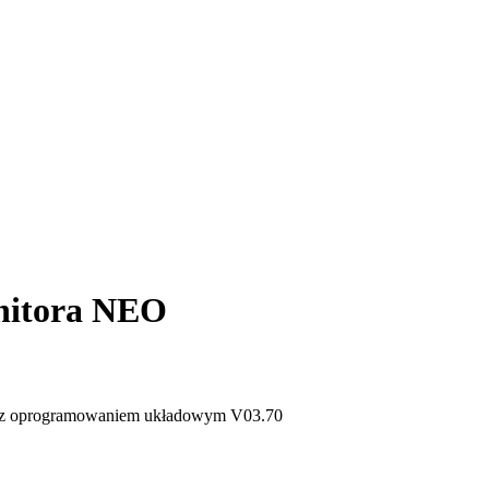
onitora NEO
z
oprogramowaniem
uk
ł
adowym
V03
.
70