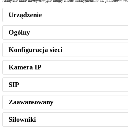
Domy
ś
lne
dane
identyfikacyjne
mog
ł
y
zosta
ć
zmodyfikowane
na
podstawie
lok
Urz
ą
dzenie
Og
ó
lny
Konfiguracja
sieci
Kamera
IP
SIP
Zaawansowany
Si
ł
owniki