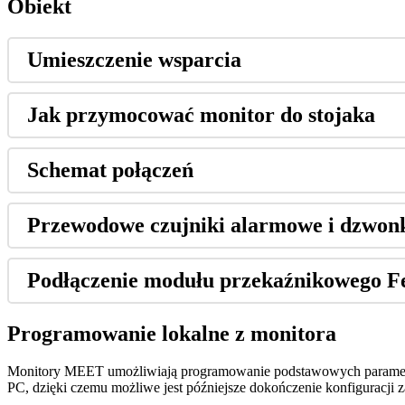
Obiekt
Umieszczenie
wsparcia
Jak
przymocowa
ć
monitor
do
stojaka
Schemat
po
ł
ą
cze
ń
Przewodowe
czujniki
alarmowe
i
dzwon
Pod
ł
ą
czenie
modu
ł
u
przeka
ź
nikowego
F
Programowanie
lokalne
z
monitora
Monitory
MEET
umo
ż
liwiaj
ą
programowanie
podstawowych
parame
PC
,
dzi
ę
ki
czemu
mo
ż
liwe
jest
p
ó
ź
niejsze
doko
ń
czenie
konfiguracji
z