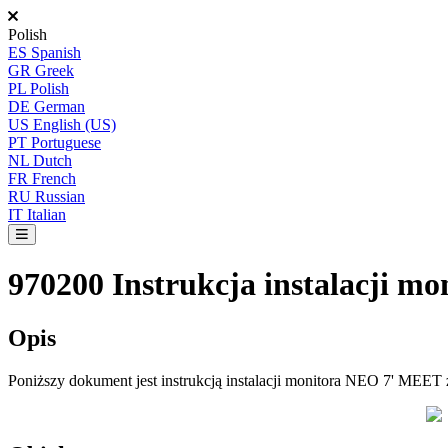
Polish
ES
Spanish
GR
Greek
PL
Polish
DE
German
US
English (US)
PT
Portuguese
NL
Dutch
FR
French
RU
Russian
IT
Italian
970200 Instrukcja instalacji m
Opis
Poni
ż
szy
dokument
jest
instrukcj
ą
instalacji
monitora
NEO
7
'
MEET