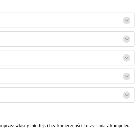
poprzez
w
ł
asny
interfejs
i
bez
konieczno
ś
ci
korzystania
z
komputera