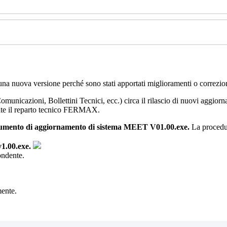
una
nuova
versione
perch
é
sono
stati
apportati
miglioramenti
o
correzio
omunicazioni
,
Bollettini
Tecnici
,
ecc
.
)
circa
il
rilascio
di
nuovi
aggiorn
te
il
reparto
tecnico
FERMAX
.
rumento
di
aggiornamento
di
sistema
MEET
V01
.
00
.
exe
.
La
procedu
v1
.
00
.
exe
.
ondente
.
mente
.