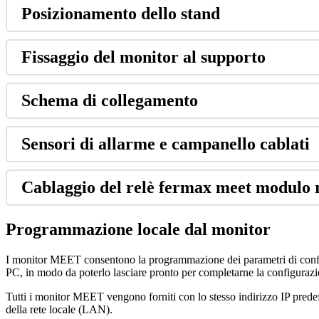
Posizionamento
dello
stand
Fissaggio
del
monitor
al
supporto
Schema
di
collegamento
Sensori
di
allarme
e
campanello
cablati
Cablaggio
del
rel
è
fermax
meet
modulo
Programmazione
locale
dal
monitor
I
monitor
MEET
consentono
la
programmazione
dei
parametri
di
conf
PC
,
in
modo
da
poterlo
lasciare
pronto
per
completarne
la
configuraz
Tutti
i
monitor
MEET
vengono
forniti
con
lo
stesso
indirizzo
IP
prede
della
rete
locale
(
LAN
)
.