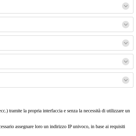
ecc
.
)
tramite
la
propria
interfaccia
e
senza
la
necessit
à
di
utilizzare
un
cessario
assegnare
loro
un
indirizzo
IP
univoco
,
in
base
ai
requisiti