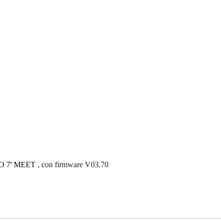
O
7
'
MEET
,
c
on
firmware
V03
.
70