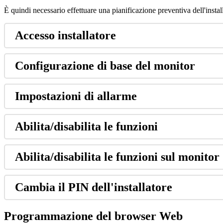
È
quindi
necessario
effettuare
una
pianificazione
preventiva
dell
'
insta
Accesso
installatore
Configurazione
di
base
del
monitor
Impostazioni
di
allarme
Abilita
/
disabilita
le
funzioni
Abilita
/
disabilita
le
funzioni
sul
monitor
Cambia
il
PIN
dell
'
installatore
Programmazione
del
browser
Web