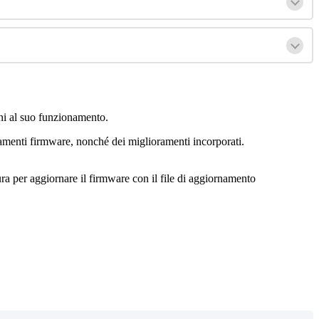
ni
al
suo
funzionamento
.
amenti
firmware
,
nonch
é
dei
miglioramenti
incorporati
.
ra
per
aggiornare
il
firmware
con
il
file
di
aggiornamento