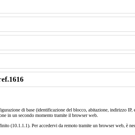
ref
.
1616
igurazione
di
base
(
identificazione
del
blocco
,
abitazione
,
indirizzo
IP
,
ione
in
un
secondo
momento
tramite
il
browser
web
.
finito
(
10
.
1
.
1
.
1
)
.
Per
accedervi
da
remoto
tramite
un
browser
web
,
è
ne