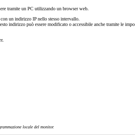
ere
tramite
un
PC
utilizzando
un
browser
web
.
con
un
indirizzo
IP
nello
stesso
intervallo
.
esto
indirizzo
pu
ò
essere
modificato
o
accessibile
anche
tramite
le
impo
er
.
grammazione
locale
del
monitor
.