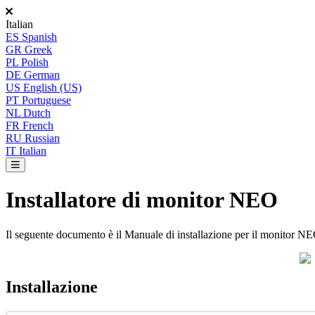
Italian
ES
Spanish
GR
Greek
PL
Polish
DE
German
US
English (US)
PT
Portuguese
NL
Dutch
FR
French
RU
Russian
IT
Italian
Installatore di monitor NEO
Il
seguente
documento
è
il
Manuale
di
installazione
per
il
monitor
NE
Installazione