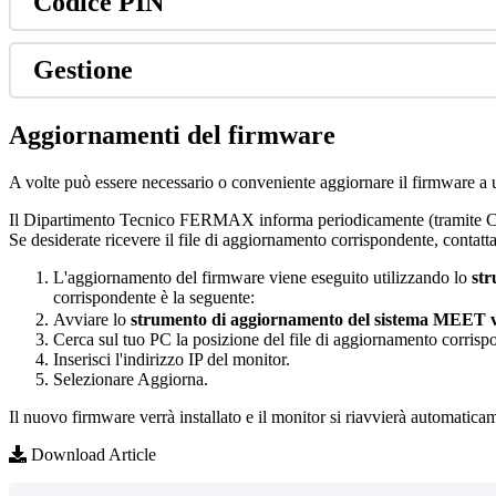
Codice
PIN
Gestione
Aggiornamenti
del
firmware
A
volte
pu
ò
essere
necessario
o
conveniente
aggiornare
il
firmware
a
Il
Dipartimento
Tecnico
FERMAX
informa
periodicamente
(
tramite
C
Se
desiderate
ricevere
il
file
di
aggiornamento
corrispondente
,
contatta
L
'
aggiornamento
del
firmware
viene
eseguito
utilizzando
lo
st
corrispondente
è
la
seguente
:
Avviare
lo
strumento
di
aggiornamento
del
sistema
MEET
Cerca
sul
tuo
PC
la
posizione
del
file
di
aggiornamento
corrisp
Inserisci
l
'
indirizzo
IP
del
monitor
.
Selezionare
Aggiorna
.
Il
nuovo
firmware
verr
à
installato
e
il
monitor
si
riavvier
à
automatica
Download Article