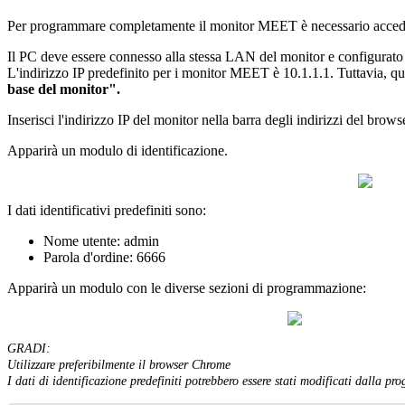
Per
programmare
completamente
il
monitor
MEET
è
necessario
acced
Il
PC
deve
essere
connesso
alla
stessa
LAN
del
monitor
e
configurato
L
'
indirizzo
IP
predefinito
per
i
monitor
MEET
è
10
.
1
.
1
.
1
.
Tuttavia
,
qu
base
del
monitor
"
.
Inserisci
l
'
indirizzo
IP
del
monitor
nella
barra
degli
indirizzi
del
brows
Apparir
à
un
modulo
di
identificazione
.
I
dati
identificativi
predefiniti
sono
:
Nome
utente
:
admin
Parola
d
'
ordine
:
6666
Apparir
à
un
modulo
con
le
diverse
sezioni
di
programmazione
:
GRADI
:
Utilizzare
preferibilmente
il
browser
Chrome
I
dati
di
identificazione
predefiniti
potrebbero
essere
stati
modificati
dalla
pro