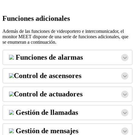
Funciones
adicionales
Adem
á
s
de
las
funciones
de
videoportero
e
intercomunicador
,
el
monitor
MEET
dispone
de
una
serie
de
funciones
adicionales
,
que
se
enumeran
a
continuaci
ó
n
.
Funciones
de
alarmas
Control
de
ascensores
Control
de
actuadores
Gesti
ó
n
de
llamadas
Gesti
ó
n
de
mensajes