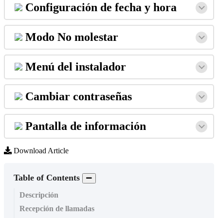
Configuraci
ó
n
de
fecha
y
hora
Modo
No
molestar
Men
ú
del
instalador
Cambiar
contrase
ñ
as
Pantalla
de
informaci
ó
n
Download Article
Table of Contents
Descripción
Recepción de llamadas