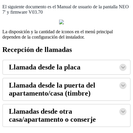
El
siguiente
documento
es
el
Manual
de
usuario
de
la
pantalla
NEO
7
'
y
firmware
V03
.
70
La
disposici
ó
n
y
la
cantidad
de
iconos
en
el
men
ú
principal
dependen
de
la
configuraci
ó
n
del
instalador
.
Recepci
ó
n
de
llamadas
Llamada
desde
la
placa
Llamada
desde
la
puerta
del
apartamento
/
casa
(
timbre
)
Llamadas
desde
otra
casa
/
apartamento
o
conserje