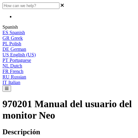
Spanish
ES
Spanish
GR
Greek
PL
Polish
DE
German
US
English (US)
PT
Portuguese
NL
Dutch
FR
French
RU
Russian
IT
Italian
970201 Manual del usuario del
monitor Neo
Descripci
ó
n