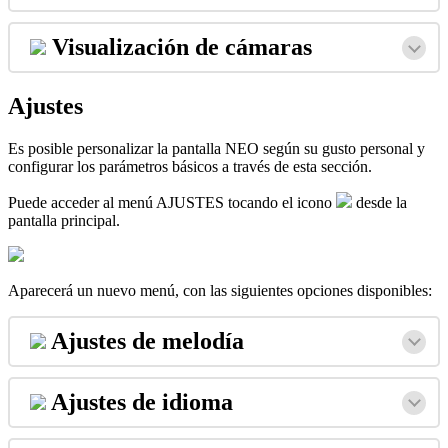
Visualizaci
ó
n
de
c
á
maras
Ajustes
Es
posible
personalizar
la
pantalla
NEO
seg
ú
n
su
gusto
personal
y
configurar
los
par
á
metros
b
á
sicos
a
trav
é
s
de
esta
secci
ó
n
.
Puede
acceder
al
men
ú
AJUSTES
tocando
el
icono
desde
la
pantalla
principal
.
Aparecer
á
un
nuevo
men
ú
,
con
las
siguientes
opciones
disponibles
:
Ajustes
de
melod
í
a
Ajustes
de
idioma