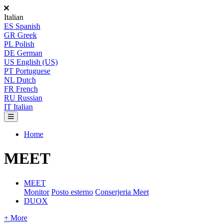
Italian
ES
Spanish
GR
Greek
PL
Polish
DE
German
US
English (US)
PT
Portuguese
NL
Dutch
FR
French
RU
Russian
IT
Italian
Home
MEET
MEET
Monitor
Posto esterno
Conserjeria Meet
DUOX
+ More