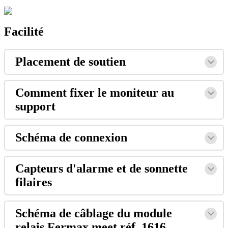
Facilit
é
Placement
de
soutien
Comment
fixer
le
moniteur
au
support
Sch
é
ma
de
connexion
Capteurs
d
'
alarme
et
de
sonnette
filaires
Sch
é
ma
de
c
â
blage
du
module
relais
Fermax
meet
r
é
f
.
1616