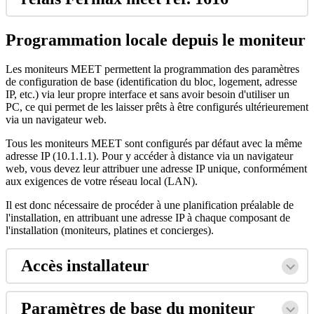
Programmation
locale
depuis
le
moniteur
Les
moniteurs
MEET
permettent
la
programmation
des
param
è
tres
de
configuration
de
base
(
identification
du
bloc
,
logement
,
adresse
IP
,
etc
.
)
via
leur
propre
interface
et
sans
avoir
besoin
d
'
utiliser
un
PC
,
ce
qui
permet
de
les
laisser
pr
ê
ts
à
ê
tre
configur
é
s
ult
é
rieurement
via
un
navigateur
web
.
Tous
les
moniteurs
MEET
sont
configur
é
s
par
d
é
faut
avec
la
m
ê
me
adresse
IP
(
10
.
1
.
1
.
1
)
.
Pour
y
acc
é
der
à
distance
via
un
navigateur
web
,
vous
devez
leur
attribuer
une
adresse
IP
unique
,
conform
é
ment
aux
exigences
de
votre
r
é
seau
local
(
LAN
)
.
Il
est
donc
n
é
cessaire
de
proc
é
der
à
une
planification
pr
é
alable
de
l
'
installation
,
en
attribuant
une
adresse
IP
à
chaque
composant
de
l
'
installation
(
moniteurs
,
platines
et
concierges
)
.
Acc
è
s
installateur
Param
è
tres
de
base
du
moniteur