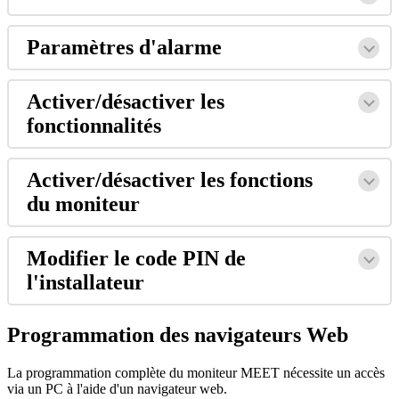
Param
è
tres
d
'
alarme
Activer
/
d
é
sactiver
les
fonctionnalit
é
s
Activer
/
d
é
sactiver
les
fonctions
du
moniteur
Modifier
le
code
PIN
de
l
'
installateur
Programmation
des
navigateurs
Web
La
programmation
compl
è
te
du
moniteur
MEET
n
é
cessite
un
acc
è
s
via
un
PC
à
l
'
aide
d
'
un
navigateur
web
.