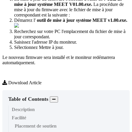
mise
à
jour
syst
è
me
MEET
V01
.
00
.
exe
.
La
proc
é
dure
de
mise
à
jour
du
firmware
avec
le
fichier
de
mise
à
jour
correspondant
est
la
suivante
:
D
é
marrez
l
'
outil
de
mise
à
jour
syst
è
me
MEET
v1
.
00
.
exe
.
Recherchez
sur
votre
PC
l
'
emplacement
du
fichier
de
mise
à
jour
correspondant
.
Saisissez
l
'
adresse
IP
du
moniteur
.
S
é
lectionnez
Mettre
à
jour
.
Le
nouveau
firmware
sera
install
é
et
le
moniteur
red
é
marrera
automatiquement
.
Download Article
Table of Contents
Description
Facilité
Placement de soutien