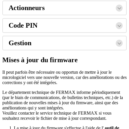
Actionneurs
Code
PIN
Gestion
Mises
à
jour
du
firmware
Il
peut
parfois
ê
tre
n
é
cessaire
ou
opportun
de
mettre
à
jour
le
micrologiciel
vers
une
nouvelle
version
,
car
des
am
é
liorations
ou
des
corrections
y
ont
é
t
é
int
é
gr
é
es
.
Le
d
é
partement
technique
de
FERMAX
informe
p
é
riodiquement
(
par
le
biais
de
communications
,
de
bulletins
techniques
,
etc
.
)
de
la
publication
de
nouvelles
mises
à
jour
du
firmware
,
ainsi
que
des
am
é
liorations
qui
y
sont
int
é
gr
é
es
.
Veuillez
contacter
le
service
technique
de
FERMAX
si
vous
souhaitez
recevoir
le
fichier
de
mise
à
jour
correspondant
.
La
mise
à
jour
du
firmware
s
'
effectue
à
l
'
aide
de
l
'
outil
de