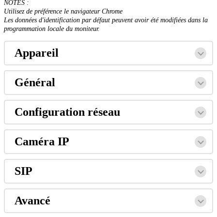
NOTES
:
Utilisez
de
pr
é
f
é
rence
le
navigateur
Chrome
Les
donn
é
es
d
'
identification
par
d
é
faut
peuvent
avoir
é
t
é
modifi
é
es
dans
la
programmation
locale
du
moniteur
.
Appareil
G
é
n
é
ral
Configuration
r
é
seau
Cam
é
ra
IP
SIP
Avanc
é