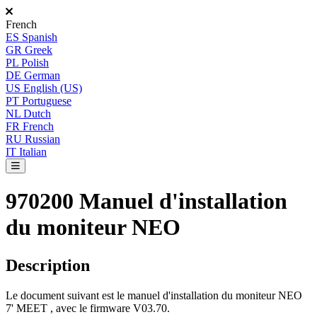
French
ES
Spanish
GR
Greek
PL
Polish
DE
German
US
English (US)
PT
Portuguese
NL
Dutch
FR
French
RU
Russian
IT
Italian
970200 Manuel d'installation
du moniteur NEO
Description
Le
document
suivant
est
le
manuel
d
'
installation
du
moniteur
NEO
7
'
MEET
,
avec
le
firmware
V03
.
70
.