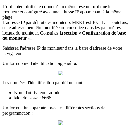
L
'
ordinateur
doit
ê
tre
connect
é
au
m
ê
me
r
é
seau
local
que
le
moniteur
et
configur
é
avec
une
adresse
IP
appartenant
à
la
m
ê
me
plage
.
L
'
adresse
IP
par
d
é
faut
des
moniteurs
MEET
est
10
.
1
.
1
.
1
.
Toutefois
,
cette
adresse
peut
ê
tre
modifi
é
e
ou
consult
é
e
dans
les
param
è
tres
locaux
du
moniteur
.
Consultez
la
section
«
Configuration
de
base
du
moniteur
»
.
Saisissez
l
'
adresse
IP
du
moniteur
dans
la
barre
d
'
adresse
de
votre
navigateur
.
Un
formulaire
d
'
identification
appara
î
tra
.
Les
donn
é
es
d
'
identification
par
d
é
faut
sont
:
Nom
d
'
utilisateur
:
admin
Mot
de
passe
:
6666
Un
formulaire
appara
î
tra
avec
les
diff
é
rentes
sections
de
programmation
: