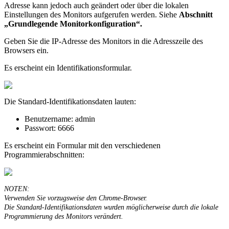
Adresse
kann
jedoch
auch
ge
ä
ndert
oder
ü
ber
die
lokalen
Einstellungen
des
Monitors
aufgerufen
werden
.
Siehe
Abschnitt
„
Grundlegende
Monitorkonfiguration
“
.
Geben
Sie
die
IP
-
Adresse
des
Monitors
in
die
Adresszeile
des
Browsers
ein
.
Es
erscheint
ein
Identifikationsformular
.
Die
Standard
-
Identifikationsdaten
lauten
:
Benutzername
:
admin
Passwort
:
6666
Es
erscheint
ein
Formular
mit
den
verschiedenen
Programmierabschnitten
:
NOTEN
:
Verwenden
Sie
vorzugsweise
den
Chrome
-
Browser
.
Die
Standard
-
Identifikationsdaten
wurden
m
ö
glicherweise
durch
die
lokale
Programmierung
des
Monitors
ver
ä
ndert
.