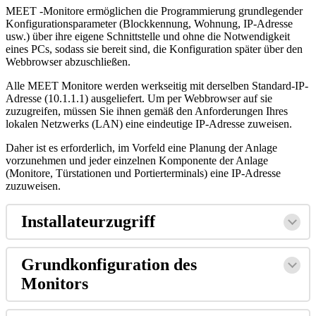
MEET
-
Monitore
erm
ö
glichen
die
Programmierung
grundlegender
Konfigurationsparameter
(
Blockkennung
,
Wohnung
,
IP
-
Adresse
usw
.
)
ü
ber
ihre
eigene
Schnittstelle
und
ohne
die
Notwendigkeit
eines
PCs
,
sodass
sie
bereit
sind
,
die
Konfiguration
sp
ä
ter
ü
ber
den
Webbrowser
abzuschlie
ß
en
.
Alle
MEET
Monitore
werden
werkseitig
mit
derselben
Standard
-
IP
-
Adresse
(
10
.
1
.
1
.
1
)
ausgeliefert
.
Um
per
Webbrowser
auf
sie
zuzugreifen
,
m
ü
ssen
Sie
ihnen
gem
ä
ß
den
Anforderungen
Ihres
lokalen
Netzwerks
(
LAN
)
eine
eindeutige
IP
-
Adresse
zuweisen
.
Daher
ist
es
erforderlich
,
im
Vorfeld
eine
Planung
der
Anlage
vorzunehmen
und
jeder
einzelnen
Komponente
der
Anlage
(
Monitore
,
T
ü
rstationen
und
Portierterminals
)
eine
IP
-
Adresse
zuzuweisen
.
Installateurzugriff
Grundkonfiguration
des
Monitors