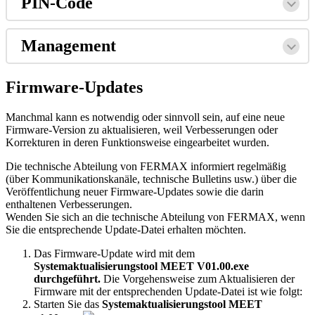
PIN
-
Code
Management
Firmware
-
Updates
Manchmal
kann
es
notwendig
oder
sinnvoll
sein
,
auf
eine
neue
Firmware
-
Version
zu
aktualisieren
,
weil
Verbesserungen
oder
Korrekturen
in
deren
Funktionsweise
eingearbeitet
wurden
.
Die
technische
Abteilung
von
FERMAX
informiert
regelm
ä
ß
ig
(
ü
ber
Kommunikationskan
ä
le
,
technische
Bulletins
usw
.
)
ü
ber
die
Ver
ö
ffentlichung
neuer
Firmware
-
Updates
sowie
die
darin
enthaltenen
Verbesserungen
.
Wenden
Sie
sich
an
die
technische
Abteilung
von
FERMAX
,
wenn
Sie
die
entsprechende
Update
-
Datei
erhalten
m
ö
chten
.
Das
Firmware
-
Update
wird
mit
dem
Systemaktualisierungstool
MEET
V01
.
00
.
exe
durchgef
ü
hrt
.
Die
Vorgehensweise
zum
Aktualisieren
der
Firmware
mit
der
entsprechenden
Update
-
Datei
ist
wie
folgt
:
Starten
Sie
das
Systemaktualisierungstool
MEET