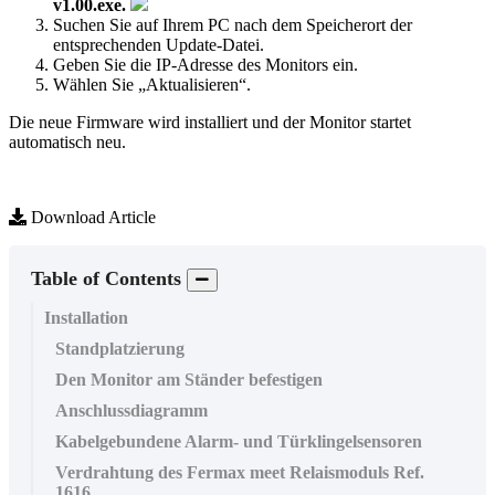
v1
.
00
.
exe
.
Suchen
Sie
auf
Ihrem
PC
nach
dem
Speicherort
der
entsprechenden
Update
-
Datei
.
Geben
Sie
die
IP
-
Adresse
des
Monitors
ein
.
W
ä
hlen
Sie
„
Aktualisieren
“
.
Die
neue
Firmware
wird
installiert
und
der
Monitor
startet
automatisch
neu
.
Download Article
Table of Contents
Installation
Standplatzierung
Den Monitor am Ständer befestigen
Anschlussdiagramm
Kabelgebundene Alarm- und Türklingelsensoren
Verdrahtung des Fermax meet Relaismoduls Ref.
1616