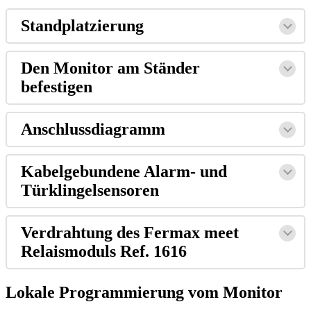
Standplatzierung
Den
Monitor
am
St
ä
nder
befestigen
Anschlussdiagramm
Kabelgebundene
Alarm
-
und
T
ü
rklingelsensoren
Verdrahtung
des
Fermax
meet
Relaismoduls
Ref
.
1616
Lokale
Programmierung
vom
Monitor