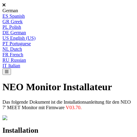
German
ES
Spanish
GR
Greek
PL
Polish
DE
German
US
English (US)
PT
Portuguese
NL
Dutch
FR
French
RU
Russian
IT
Italian
NEO Monitor Installateur
Das
folgende
Dokument
ist
die
Installationsanleitung
f
ü
r
den
NEO
7
'
MEET
Monitor
mit
Firmware
V03
.
70
.
Installation