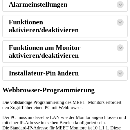
Alarmeinstellungen
Funktionen
aktivieren
/
deaktivieren
Funktionen
am
Monitor
aktivieren
/
deaktivieren
Installateur
-
Pin
ä
ndern
Webbrowser
-
Programmierung
Die
vollst
ä
ndige
Programmierung
des
MEET
-
Monitors
erfordert
den
Zugriff
ü
ber
einen
PC
mit
Webbrowser
.
Der
PC
muss
an
dasselbe
LAN
wie
der
Monitor
angeschlossen
und
mit
einer
IP
-
Adresse
im
selben
Bereich
konfiguriert
sein
.
Die
Standard
-
IP
-
Adresse
f
ü
r
MEET
Monitore
ist
10
.
1
.
1
.
1
.
Diese