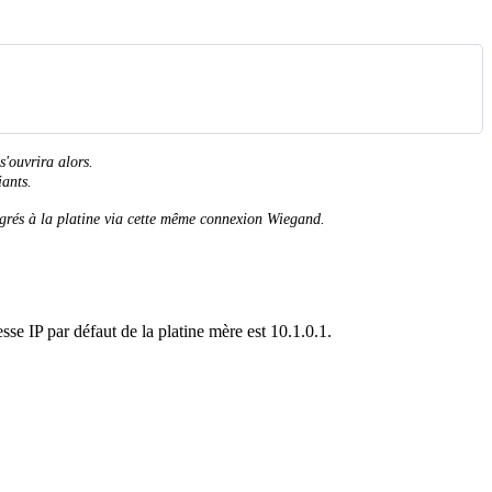
s
'
ouvrira
alors
.
iants
.
gr
é
s
à
la
platine
via
cette
m
ê
me
connexion
Wiegand
.
esse
IP
par
d
é
faut
de
la
platine
m
è
re
est
10
.
1
.
0
.
1
.