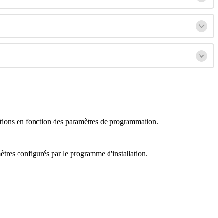
tions
en
fonction
des
param
è
tres
de
programmation
.
m
è
tres
configur
é
s
par
le
programme
d
'
installation
.