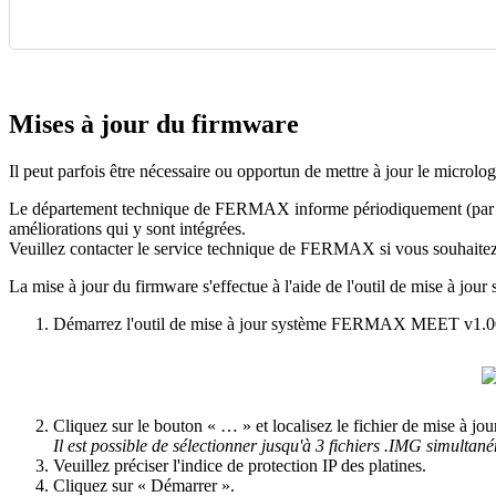
Mises
à
jour
du
firmware
Il
peut
parfois
ê
tre
n
é
cessaire
ou
opportun
de
mettre
à
jour
le
microlog
Le
d
é
partement
technique
de
FERMAX
informe
p
é
riodiquement
(
par
am
é
liorations
qui
y
sont
int
é
gr
é
es
.
Veuillez
contacter
le
service
technique
de
FERMAX
si
vous
souhaite
La
mise
à
jour
du
firmware
s
'
effectue
à
l
'
aide
de
l
'
outil
de
mise
à
jour
D
é
marrez
l
'
outil
de
mise
à
jour
syst
è
me
FERMAX
MEET
v1
.
0
Cliquez
sur
le
bouton
«
…
»
et
localisez
le
fichier
de
mise
à
jou
Il
est
possible
de
s
é
lectionner
jusqu
'
à
3
fichiers
.
IMG
simultan
é
Veuillez
pr
é
ciser
l
'
indice
de
protection
IP
des
platines
.
Cliquez
sur
«
D
é
marrer
»
.