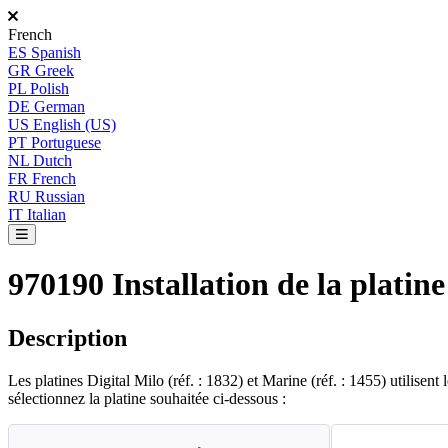
French
ES
Spanish
GR
Greek
PL
Polish
DE
German
US
English (US)
PT
Portuguese
NL
Dutch
FR
French
RU
Russian
IT
Italian
970190 Installation de la platin
Description
Les
platines
Digital
Milo
(
r
é
f
.
:
1832
)
et
Marine
(
r
é
f
.
:
1455
)
utilisent
s
é
lectionnez
la
platine
souhait
é
e
ci
-
dessous
: