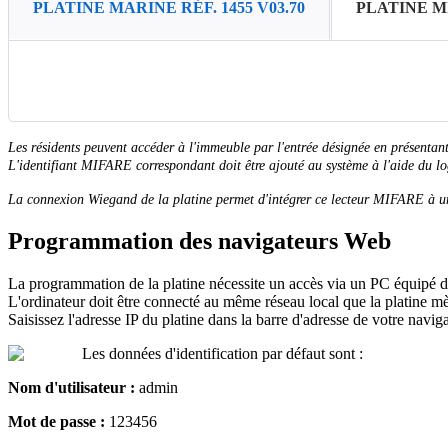
PLATINE MARINE RÉF. 1455 V03.70
PLATINE M
Les
r
é
sidents
peuvent
acc
é
der
à
l
'
immeuble
par
l
'
entr
é
e
d
é
sign
é
e
en
pr
é
sentan
L
'
identifiant
MIFARE
correspondant
doit
ê
tre
ajout
é
au
syst
è
me
à
l
'
aide
du
lo
La
connexion
Wiegand
de
la
platine
permet
d
'
int
é
grer
ce
lecteur
MIFARE
à
u
Programmation
des
navigateurs
Web
La
programmation
de
la
platine
n
é
cessite
un
acc
è
s
via
un
PC
é
quip
é
d
L
'
ordinateur
doit
ê
tre
connect
é
au
m
ê
me
r
é
seau
local
que
la
platine
m
Saisissez
l
'
adresse
IP
du
platine
dans
la
barre
d
'
adresse
de
votre
naviga
Les
donn
é
es
d
'
identification
par
d
é
faut
sont
:
Nom
d
'
utilisateur
:
admin
Mot
de
passe
:
123456