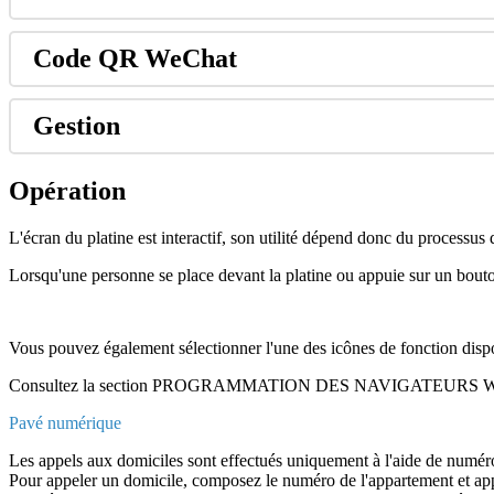
Code
QR
WeChat
Gestion
Op
é
ration
L
'
é
cran
du
platine
est
interactif
,
son
utilit
é
d
é
pend
donc
du
processus
Lorsqu
'
une
personne
se
place
devant
la
platine
ou
appuie
sur
un
bout
Vous
pouvez
é
galement
s
é
lectionner
l
'
une
des
ic
ô
nes
de
fonction
disp
Consultez
la
section
PROGRAMMATION
DES
NAVIGATEURS
Pav
é
num
é
rique
Les
appels
aux
domiciles
sont
effectu
é
s
uniquement
à
l
'
aide
de
num
é
r
Pour
appeler
un
domicile
,
composez
le
num
é
ro
de
l
'
appartement
et
ap