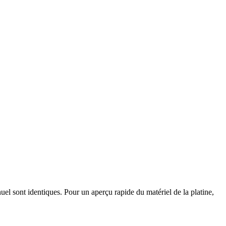
uel
sont
identiques
.
Pour
un
aper
ç
u
rapide
du
mat
é
riel
de
la
platine
,