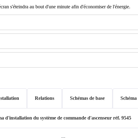
é
cran
s
'
é
teindra
au
bout
d
'
une
minute
afin
d
'
é
conomiser
de
l
'
é
nergie
.
tallation
Relations
Schémas de base
Schéma d
a d'installation du système de commande d'ascenseur réf. 9545