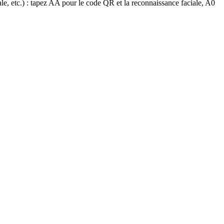
ale
,
etc
.
)
:
tapez
AA
pour
le
code
QR
et
la
reconnaissance
faciale
,
A0