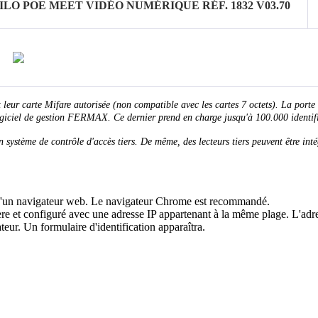
ILO POE MEET VIDÉO NUMÉRIQUE RÉF. 1832 V03.70
t
leur
carte
Mifare
autoris
é
e
(
non
compatible
avec
les
cartes
7
octets
)
.
La
porte
giciel
de
gestion
FERMAX
.
Ce
dernier
prend
en
charge
jusqu
'
à
100
.
000
identif
n
syst
è
me
de
contr
ô
le
d
'
acc
è
s
tiers
.
De
m
ê
me
,
des
lecteurs
tiers
peuvent
ê
tre
int
é
'
un
navigateur
web
.
Le
navigateur
Chrome
est
recommand
é
.
è
re
et
configur
é
avec
une
adresse
IP
appartenant
à
la
m
ê
me
plage
.
L
'
adr
teur
.
Un
formulaire
d
'
identification
appara
î
tra
.