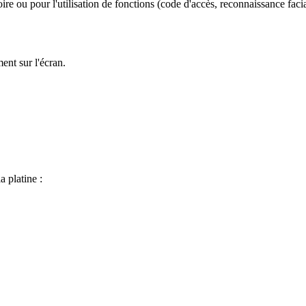
oire
ou
pour
l
'
utilisation
de
fonctions
(
code
d
'
acc
è
s
,
reconnaissance
faci
ment
sur
l
'
é
cran
.
la
platine
: