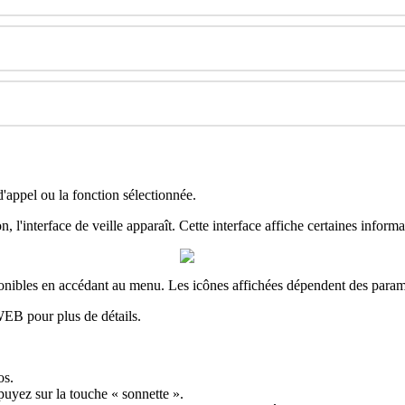
d
'
appel
ou
la
fonction
s
é
lectionn
é
e
.
on
,
l
'
interface
de
veille
appara
î
t
.
Cette
interface
affiche
certaines
informa
onibles
en
acc
é
dant
au
menu
.
Les
ic
ô
nes
affich
é
es
d
é
pendent
des
para
WEB
pour
plus
de
d
é
tails
.
os
.
puyez
sur
la
touche
«
sonnette
»
.