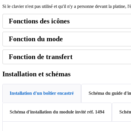
Si
le
clavier
n
'
est
pas
utilis
é
et
qu
'
il
n
'
y
a
personne
devant
la
platine
,
l
'
Fonctions
des
ic
ô
nes
Fonction
du
mode
Fonction
de
transfert
Installation
et
sch
é
mas
Installation d'un boîtier encastré
Schéma du guide d'ins
Schéma d'installation du module invité réf. 1494
Schém