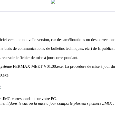
iciel
vers
une
nouvelle
version
,
car
des
am
é
liorations
ou
des
correction
le
biais
de
communications
,
de
bulletins
techniques
,
etc
.
)
de
la
publicat
z
recevoir
le
fichier
de
mise
à
jour
correspondant
.
syst
è
me
FERMAX
MEET
V01
.
00
.
exe
.
La
proc
é
dure
de
mise
à
jour
du
0
.
exe
.
r
.
IMG
correspondant
sur
votre
PC
.
ment
(
dans
le
cas
o
ù
la
mise
à
jour
comporte
plusieurs
fichiers
.
IMG
)
.