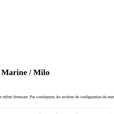
e Marine / Milo
le
m
ê
me
firmware
.
Par
cons
é
quent
,
les
sections
de
configuration
du
man