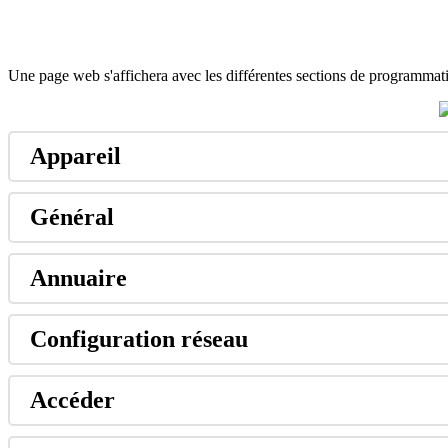
Une
page
web
s
'
affichera
avec
les
diff
é
rentes
sections
de
programmat
Appareil
G
é
n
é
ral
Annuaire
Configuration
r
é
seau
Acc
é
der