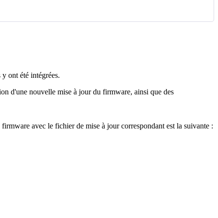
s
y
ont
é
t
é
int
é
gr
é
es
.
ion
d
'
une
nouvelle
mise
à
jour
du
firmware
,
ainsi
que
des
firmware
avec
le
fichier
de
mise
à
jour
correspondant
est
la
suivante
: