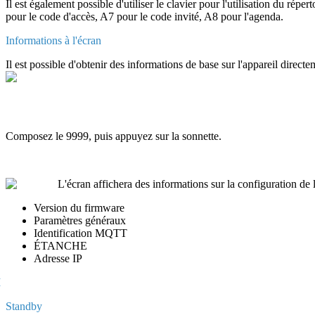
Il
est
é
galement
possible
d
'
utiliser
le
clavier
pour
l
'
utilisation
du
r
é
pert
pour
le
code
d
'
acc
è
s
,
A7
pour
le
code
invit
é
,
A8
pour
l
'
agenda
.
Informations
à
l
'
é
cran
Il
est
possible
d
'
obtenir
des
informations
de
base
sur
l
'
appareil
directe
Composez
le
9999
,
puis
appuyez
sur
la
sonnette
.
L
'
é
cran
affichera
des
informations
sur
la
configuration
de
Version
du
firmware
Param
è
tres
g
é
n
é
raux
Identification
MQTT
É
TANCHE
Adresse
IP
I
Standby