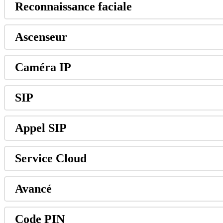
Reconnaissance
faciale
Ascenseur
Cam
é
ra
IP
SIP
Appel
SIP
Service
Cloud
Avanc
é
Code
PIN