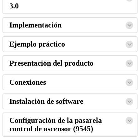
3
.
0
Implementaci
ó
n
Ejemplo
pr
á
ctico
Presentaci
ó
n
del
producto
Conexiones
Instalaci
ó
n
de
software
Configuraci
ó
n
de
la
pasarela
control
de
ascensor
(
9545
)