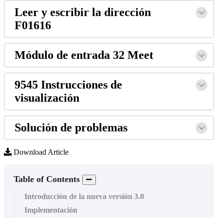
Leer
y
escribir
la
direcci
ó
n
F01616
M
ó
dulo
de
entrada
32
Meet
9545
Instrucciones
de
visualizaci
ó
n
Soluci
ó
n
de
problemas
Download Article
Table of Contents
Introducción de la nueva versión 3.0
Implementación