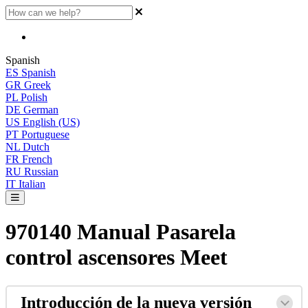
Spanish
ES
Spanish
GR
Greek
PL
Polish
DE
German
US
English (US)
PT
Portuguese
NL
Dutch
FR
French
RU
Russian
IT
Italian
970140 Manual Pasarela
control ascensores Meet
Introducci
ó
n
de
la
nueva
versi
ó
n